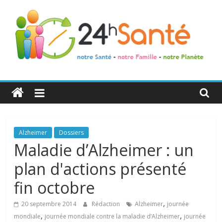
24h
Santé
La
Alzheimer
Dossiers
santé
Maladie d’Alzheimer : un
de
plan d'actions présenté
toute
la
fin octobre
famille
,
20 septembre 2014
Rédaction
Alzheimer
journée
,
,
mondiale
journée mondiale contre la maladie d’Alzheimer
journée