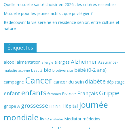
Quelle mutuelle santé choisir en 2026 : les critères essentiels
Mutuelle pour les jeunes actifs : que privilégier ?
Redécouvrir la vie sereine en résidence senior, entre culture et
nature
Étiquettes
Alzheimer
alcool
alimentation
allergies
Assurance-
allergie
bio
bébé (0-2 ans)
biodiversité
maladie
beauté
asthme
Cancer
diabète
cancer du sein
campagne
dépistage
enfants
Grippe
enfant
Français
France
femmes
journée
grossesse
Hôpital
H1N1
grippe A
mondiale
livre
Mediator
médecins
maladie