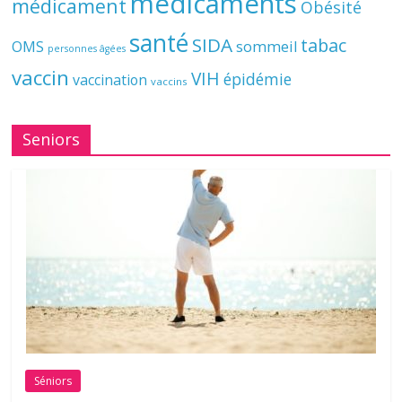
médicaments
médicament
Obésité
santé
SIDA
tabac
OMS
sommeil
personnes âgées
vaccin
VIH
épidémie
vaccination
vaccins
Seniors
Séniors