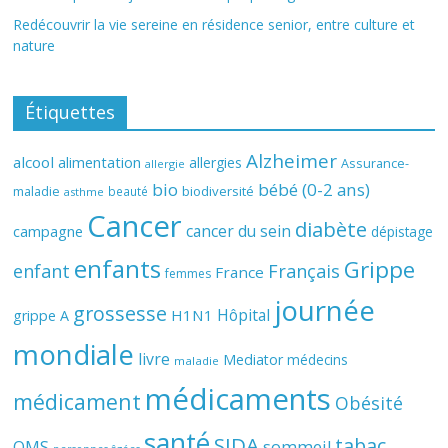
Redécouvrir la vie sereine en résidence senior, entre culture et
nature
Étiquettes
Alzheimer
alcool
alimentation
allergies
Assurance-
allergie
bio
bébé (0-2 ans)
biodiversité
maladie
beauté
asthme
Cancer
diabète
cancer du sein
campagne
dépistage
enfants
Grippe
enfant
Français
France
femmes
journée
grossesse
Hôpital
H1N1
grippe A
mondiale
livre
Mediator
médecins
maladie
médicaments
médicament
Obésité
santé
SIDA
tabac
OMS
sommeil