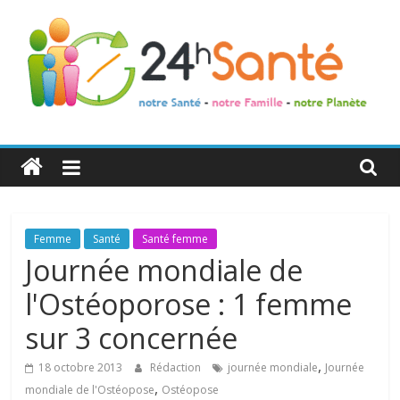
24h
Santé
La
Femme
Santé
Santé femme
santé
Journée mondiale de
de
l'Ostéoporose : 1 femme
toute
la
sur 3 concernée
famille
,
18 octobre 2013
Rédaction
journée mondiale
Journée
,
mondiale de l'Ostéopose
Ostéopose