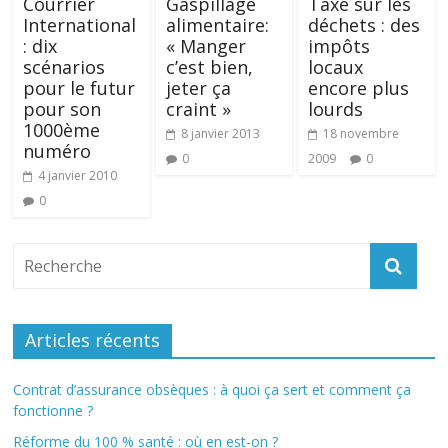
Courrier
Gaspillage
Taxe sur les
International
alimentaire:
déchets : des
: dix
« Manger
impôts
scénarios
c’est bien,
locaux
pour le futur
jeter ça
encore plus
pour son
craint »
lourds
1000ème
8 janvier 2013
18 novembre
numéro
0
2009
0
4 janvier 2010
0
Articles récents
Contrat d’assurance obsèques : à quoi ça sert et comment ça
fonctionne ?
Réforme du 100 % santé : où en est-on ?