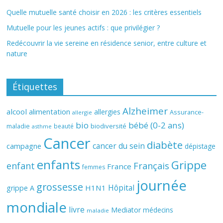
Quelle mutuelle santé choisir en 2026 : les critères essentiels
Mutuelle pour les jeunes actifs : que privilégier ?
Redécouvrir la vie sereine en résidence senior, entre culture et
nature
Étiquettes
Alzheimer
alcool
alimentation
allergies
Assurance-
allergie
bio
bébé (0-2 ans)
biodiversité
maladie
beauté
asthme
Cancer
diabète
cancer du sein
campagne
dépistage
enfants
Grippe
enfant
Français
France
femmes
journée
grossesse
Hôpital
H1N1
grippe A
mondiale
livre
Mediator
médecins
maladie