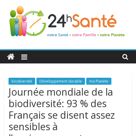
24h
Santé
La
biodiversité
Développement durable
ma Planète
santé
Journée mondiale de la
de
biodiversité: 93 % des
toute
la
Français se disent assez
famille
sensibles à