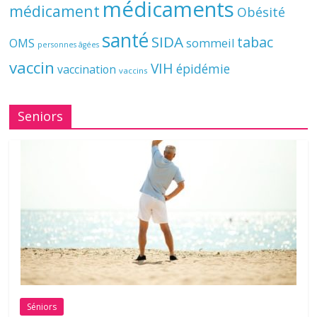
médicaments
médicament
Obésité
santé
SIDA
tabac
OMS
sommeil
personnes âgées
vaccin
VIH
épidémie
vaccination
vaccins
Seniors
Séniors