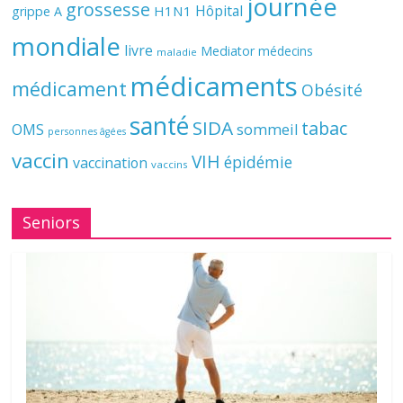
journée
grossesse
Hôpital
H1N1
grippe A
mondiale
livre
Mediator
médecins
maladie
médicaments
médicament
Obésité
santé
SIDA
tabac
OMS
sommeil
personnes âgées
vaccin
VIH
épidémie
vaccination
vaccins
Seniors