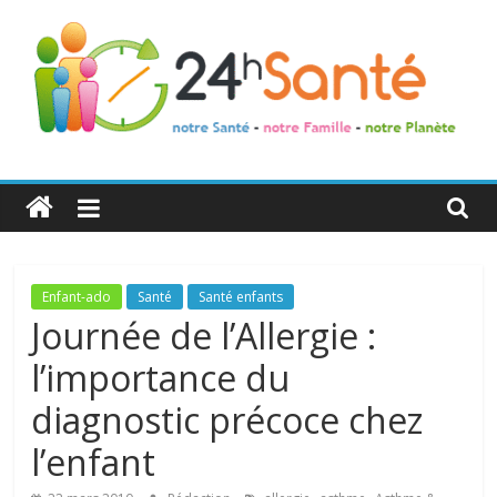
24h
Santé
La
Enfant-ado
Santé
Santé enfants
santé
Journée de l’Allergie :
de
l’importance du
toute
la
diagnostic précoce chez
famille
l’enfant