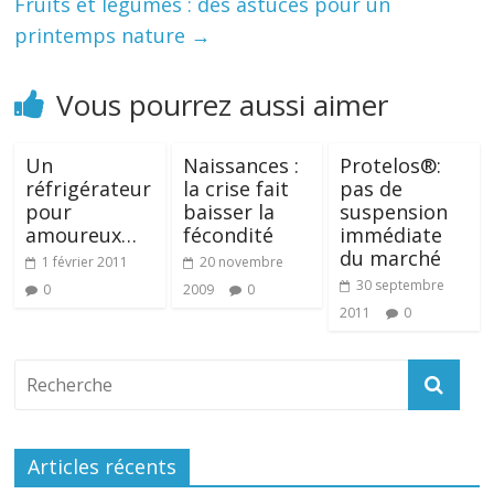
Fruits et légumes : des astuces pour un
printemps nature
→
Vous pourrez aussi aimer
Un
Naissances :
Protelos®:
réfrigérateur
la crise fait
pas de
pour
baisser la
suspension
amoureux…
fécondité
immédiate
du marché
1 février 2011
20 novembre
30 septembre
0
2009
0
2011
0
Articles récents