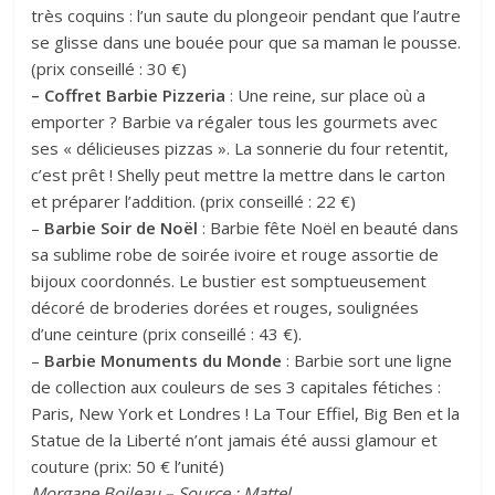
très coquins : l’un saute du plongeoir pendant que l’autre
se glisse dans une bouée pour que sa maman le pousse.
(prix conseillé : 30 €)
– Coffret Barbie Pizzeria
: Une reine, sur place où a
emporter ? Barbie va régaler tous les gourmets avec
ses « délicieuses pizzas ». La sonnerie du four retentit,
c’est prêt ! Shelly peut mettre la mettre dans le carton
et préparer l’addition. (prix conseillé : 22 €)
–
Barbie Soir de Noël
: Barbie fête Noël en beauté dans
sa sublime robe de soirée ivoire et rouge assortie de
bijoux coordonnés. Le bustier est somptueusement
décoré de broderies dorées et rouges, soulignées
d’une ceinture (prix conseillé : 43 €).
–
Barbie Monuments du Monde
: Barbie sort une ligne
de collection aux couleurs de ses 3 capitales fétiches :
Paris, New York et Londres ! La Tour Effiel, Big Ben et la
Statue de la Liberté n’ont jamais été aussi glamour et
couture (prix: 50 € l’unité)
Morgane Boileau – Source : Mattel