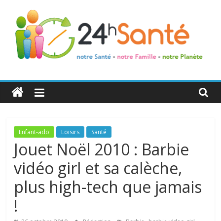
24h
Santé
La
Enfant-ado
Loisirs
Santé
santé
Jouet Noël 2010 : Barbie
de
vidéo girl et sa calèche,
toute
la
plus high-tech que jamais
famille
!