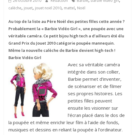
,
,
26 octobre 2010
Rédaction
Barbie
barbie video girl
,
,
,
,
calèche
jouet
jouet noël 2010
mattel
Noël
Au top de la liste au Père Noël des petites filles cette année ?
Probablement la « Barbie Vidéo Girl », une poupée avec une
véritable caméra. Ce petit bijou high tech a d’ailleurs été élu
Grand Prix du Jouet 2010 catégorie poupée mannequin.
Même la nouvelle calèche de Barbie devient high-tech !
Barbie Vidéo Girl
Avec sa véritable caméra
intégrée dans son collier,
Barbie permet d’inventer,
de scénariser et de filmer
ses propres histoires. Les
petites filles peuvent
ensuite les visionner sur
l’écran placé dans le dos de
la poupée et même enrichir leur film à l’aide de fonds,
musiques et dessins en reliant la poupée à l’ordinateur.