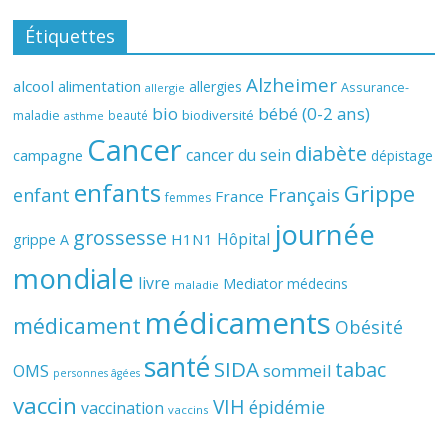
Étiquettes
Alzheimer
alcool
alimentation
allergies
Assurance-
allergie
bio
bébé (0-2 ans)
biodiversité
maladie
beauté
asthme
Cancer
diabète
cancer du sein
campagne
dépistage
enfants
Grippe
enfant
Français
France
femmes
journée
grossesse
Hôpital
H1N1
grippe A
mondiale
livre
Mediator
médecins
maladie
médicaments
médicament
Obésité
santé
SIDA
tabac
OMS
sommeil
personnes âgées
vaccin
VIH
épidémie
vaccination
vaccins