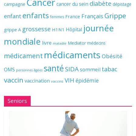
Cancer
diabète
cancer du sein
campagne
dépistage
enfants
Grippe
enfant
Français
France
femmes
journée
grossesse
Hôpital
H1N1
grippe A
mondiale
livre
Mediator
médecins
maladie
médicaments
médicament
Obésité
santé
SIDA
tabac
OMS
sommeil
personnes âgées
vaccin
VIH
épidémie
vaccination
vaccins
Seniors