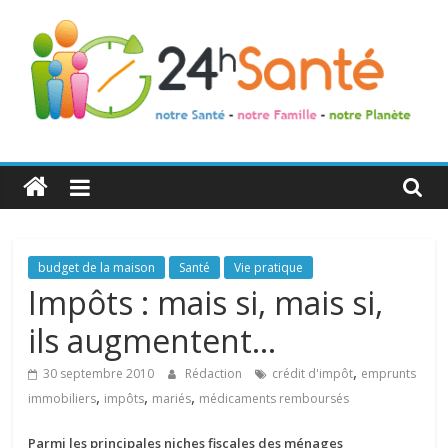
24h
Santé
La
budget de la maison
Santé
Vie pratique
santé
Impôts : mais si, mais si,
de
ils augmentent…
toute
la
,
30 septembre 2010
Rédaction
crédit d'impôt
emprunts
famille
,
,
,
immobiliers
impôts
mariés
médicaments remboursés
Parmi les principales niches fiscales des ménages