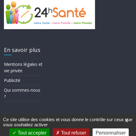
En savoir plus
Mentions légales et
vie privée
Publicité
Qui sommes-nous
?
Ce site utilise des cookies et vous donne le contrôle sur ceux que
X
vous souhaitez activer
Copyright © 2026
24h Santé
. Tous droits réservés.
Theme ColorMag par
ThemeGrill.
. Propulsé par
WordPress
.
Tout accepter
Tout refuser
Personnaliser