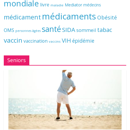
mondiale
livre
Mediator
médecins
maladie
médicaments
médicament
Obésité
santé
SIDA
tabac
OMS
sommeil
personnes âgées
vaccin
VIH
épidémie
vaccination
vaccins
Seniors