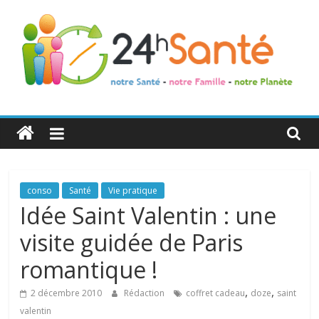
24h
Santé
La
conso
Santé
Vie pratique
santé
Idée Saint Valentin : une
de
visite guidée de Paris
toute
la
romantique !
famille
,
,
2 décembre 2010
Rédaction
coffret cadeau
doze
saint
valentin