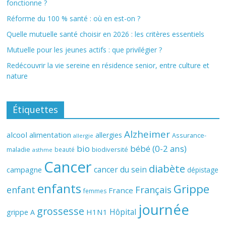
fonctionne ?
Réforme du 100 % santé : où en est-on ?
Quelle mutuelle santé choisir en 2026 : les critères essentiels
Mutuelle pour les jeunes actifs : que privilégier ?
Redécouvrir la vie sereine en résidence senior, entre culture et
nature
Étiquettes
Alzheimer
alcool
alimentation
allergies
Assurance-
allergie
bio
bébé (0-2 ans)
biodiversité
maladie
beauté
asthme
Cancer
diabète
cancer du sein
campagne
dépistage
enfants
Grippe
enfant
Français
France
femmes
journée
grossesse
Hôpital
H1N1
grippe A