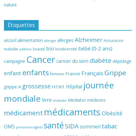
nature
Étiquettes
Alzheimer
alcool
alimentation
allergies
Assurance-
allergie
bio
bébé (0-2 ans)
biodiversité
maladie
beauté
asthme
Cancer
diabète
cancer du sein
campagne
dépistage
enfants
Grippe
enfant
Français
France
femmes
journée
grossesse
Hôpital
H1N1
grippe A
mondiale
livre
Mediator
médecins
maladie
médicaments
médicament
Obésité
santé
SIDA
tabac
OMS
sommeil
personnes âgées