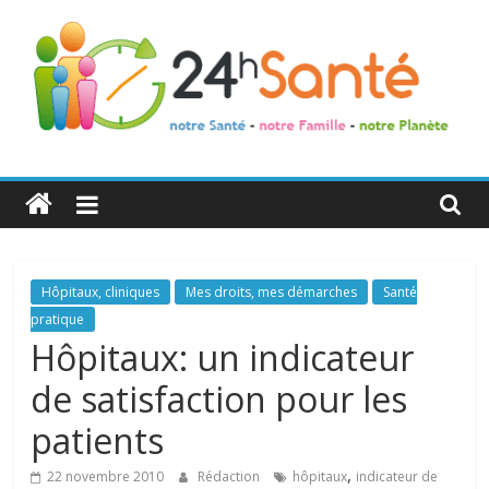
24h
Santé
La
Hôpitaux, cliniques
Mes droits, mes démarches
Santé
santé
pratique
de
Hôpitaux: un indicateur
toute
de satisfaction pour les
la
famille
patients
,
22 novembre 2010
Rédaction
hôpitaux
indicateur de