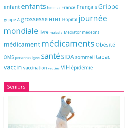
enfants
Grippe
enfant
Français
France
femmes
journée
grossesse
Hôpital
H1N1
grippe A
mondiale
livre
Mediator
médecins
maladie
médicaments
médicament
Obésité
santé
SIDA
tabac
OMS
sommeil
personnes âgées
vaccin
VIH
épidémie
vaccination
vaccins
Seniors