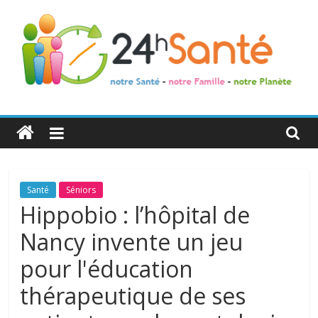
24h
Santé
La
Santé
Séniors
santé
Hippobio : l’hôpital de
de
Nancy invente un jeu
toute
la
pour l'éducation
famille
thérapeutique de ses