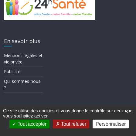
En savoir plus
Mentions légales et
vie privée
Publicité
Qui sommes-nous
?
Ce site utilise des cookies et vous donne le contrôle sur ceux que
X
vous souhaitez activer
Copyright © 2026
24h Santé
. Tous droits réservés.
Theme ColorMag par
ThemeGrill.
. Propulsé par
WordPress
.
Tout accepter
Tout refuser
Personnaliser