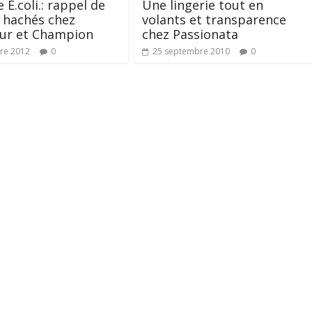
 E.coli.: rappel de
Une lingerie tout en
 hachés chez
volants et transparence
our et Champion
chez Passionata
re 2012
0
25 septembre 2010
0