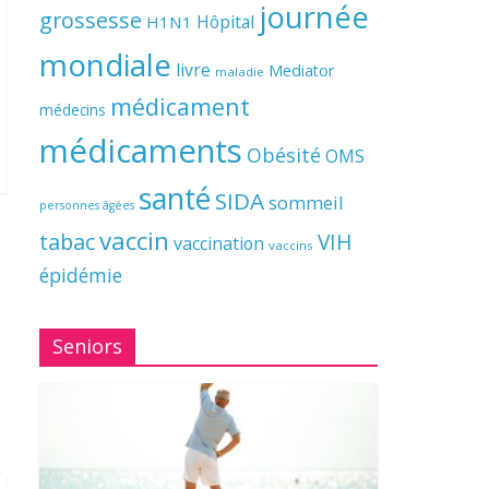
journée
grossesse
Hôpital
H1N1
mondiale
livre
Mediator
maladie
médicament
médecins
médicaments
Obésité
OMS
santé
SIDA
sommeil
personnes âgées
vaccin
tabac
VIH
vaccination
vaccins
épidémie
Seniors