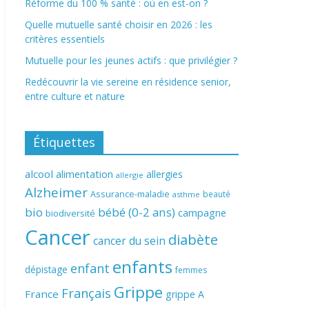
Réforme du 100 % santé : où en est-on ?
Quelle mutuelle santé choisir en 2026 : les
critères essentiels
Mutuelle pour les jeunes actifs : que privilégier ?
Redécouvrir la vie sereine en résidence senior,
entre culture et nature
Étiquettes
alcool
alimentation
allergies
allergie
Alzheimer
Assurance-maladie
beauté
asthme
bio
bébé (0-2 ans)
campagne
biodiversité
Cancer
diabète
cancer du sein
enfants
enfant
dépistage
femmes
Grippe
Français
France
grippe A