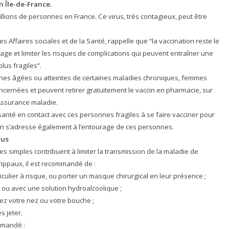
n Île-de-France.
llions de personnes en France. Ce virus, très contagieux, peut être
s Affaires sociales et de la Santé, rappelle que “la vaccination reste le
ge et limiter les risques de complications qui peuvent entraîner une
lus fragiles”.
nnes âgées ou atteintes de certaines maladies chroniques, femmes
cernées et peuvent retirer gratuitement le vaccin en pharmacie, sur
Assurance maladie.
 santé en contact avec ces personnes fragiles à se faire vacciner pour
on s’adresse également à l’entourage de ces personnes.
rus
tes simples contribuent à limiter la transmission de la maladie de
ppaux, il est recommandé de :
iculier à risque, ou porter un masque chirurgical en leur présence ;
, ou avec une solution hydroalcoolique ;
z votre nez ou votre bouche ;
s jeter.
mmandé :