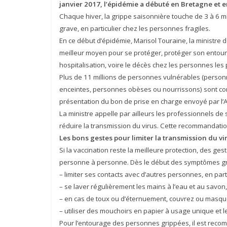
janvier 2017, l’épidémie a débuté en Bretagne et e
Chaque hiver, la grippe saisonnière touche de 3 à 6 mi
grave, en particulier chez les personnes fragiles.
En ce début d’épidémie, Marisol Touraine, la ministre de
meilleur moyen pour se protéger, protéger son entoura
hospitalisation, voire le décès chez les personnes les p
Plus de 11 millions de personnes vulnérables (perso
enceintes, personnes obèses ou nourrissons) sont con
présentation du bon de prise en charge envoyé par l’
La ministre appelle par ailleurs les professionnels de
réduire la transmission du virus. Cette recommandati
Les bons gestes pour limiter la transmission du vi
Si la vaccination reste la meilleure protection, des ges
personne à personne. Dès le début des symptômes gri
– limiter ses contacts avec d’autres personnes, en part
– se laver régulièrement les mains à l’eau et au savon
– en cas de toux ou d’éternuement, couvrez ou masque
– utiliser des mouchoirs en papier à usage unique et le
Pour l’entourage des personnes grippées, il est reco