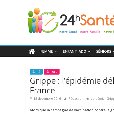
24h
Santé
La
santé
de
FEMME
ENFANT-ADO
SÉNIORS
toute
la
famille
Santé
Séniors
Grippe : l’épidémie dé
France
,
15 décembre 2016
Rédaction
épidémie
Grip
Alors que la campagne de vaccination contre la gr