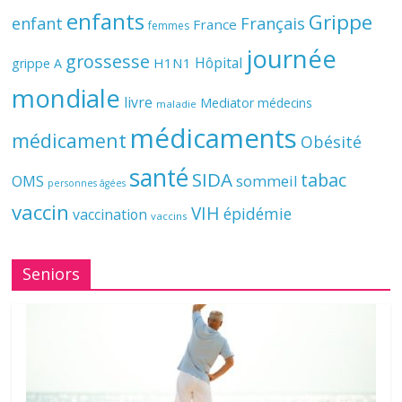
enfants
Grippe
enfant
Français
France
femmes
journée
grossesse
Hôpital
H1N1
grippe A
mondiale
livre
Mediator
médecins
maladie
médicaments
médicament
Obésité
santé
SIDA
tabac
OMS
sommeil
personnes âgées
vaccin
VIH
épidémie
vaccination
vaccins
Seniors