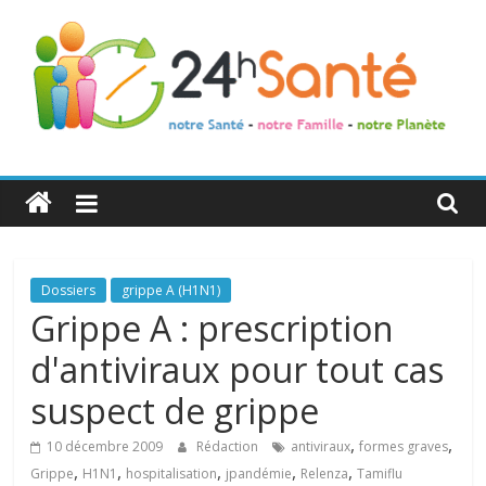
24h
Santé
La
Dossiers
grippe A (H1N1)
santé
Grippe A : prescription
de
d'antiviraux pour tout cas
toute
la
suspect de grippe
famille
,
,
10 décembre 2009
Rédaction
antiviraux
formes graves
,
,
,
,
,
Grippe
H1N1
hospitalisation
jpandémie
Relenza
Tamiflu