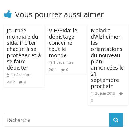
Vous pourrez aussi aimer
Journée
VIH/Sida: le
Maladie
mondiale du
dépistage
d'Alzheimer:
sida: inciter
concerne
les
chacun à se
tout le
orientations
protéger et à
monde
du nouveau
se faire
plan
1 décembre
dépister
annoncées le
2011
0
21
1 décembre
septembre
2012
0
prochain
26 juin 2013
0