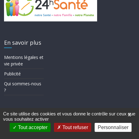
En savoir plus
Mentions légales et
vie privée
Publicité
Qui sommes-nous
?
Ce site utilise des cookies et vous donne le contrôle sur ceux que
X
vous souhaitez activer
Copyright © 2026
24h Santé
. Tous droits réservés.
Theme ColorMag par
ThemeGrill.
. Propulsé par
WordPress
.
Tout accepter
Tout refuser
Personnaliser