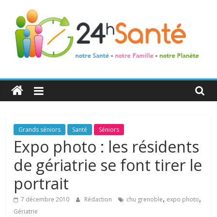
24h
Santé
La
Grands séniors
Santé
Séniors
santé
Expo photo : les résidents
de
de gériatrie se font tirer le
toute
la
portrait
famille
,
,
7 décembre 2010
Rédaction
chu grenoble
expo photo
Gériatrie