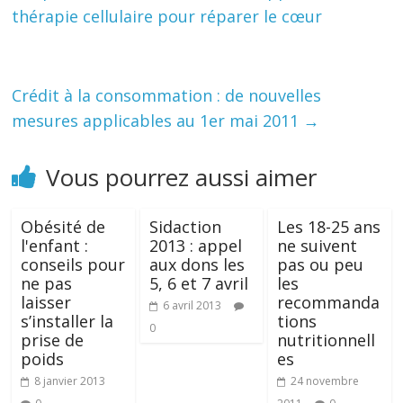
thérapie cellulaire pour réparer le cœur
Crédit à la consommation : de nouvelles
mesures applicables au 1er mai 2011
→
Vous pourrez aussi aimer
Obésité de
Sidaction
Les 18-25 ans
l'enfant :
2013 : appel
ne suivent
conseils pour
aux dons les
pas ou peu
ne pas
5, 6 et 7 avril
les
laisser
recommanda
6 avril 2013
s’installer la
tions
0
prise de
nutritionnell
poids
es
8 janvier 2013
24 novembre