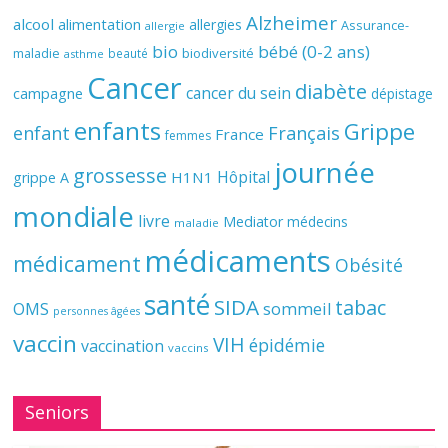
Alzheimer
alcool
alimentation
allergies
Assurance-
allergie
bio
bébé (0-2 ans)
biodiversité
maladie
beauté
asthme
Cancer
diabète
cancer du sein
campagne
dépistage
enfants
Grippe
enfant
Français
France
femmes
journée
grossesse
Hôpital
H1N1
grippe A
mondiale
livre
Mediator
médecins
maladie
médicaments
médicament
Obésité
santé
SIDA
tabac
OMS
sommeil
personnes âgées
vaccin
VIH
épidémie
vaccination
vaccins
Seniors