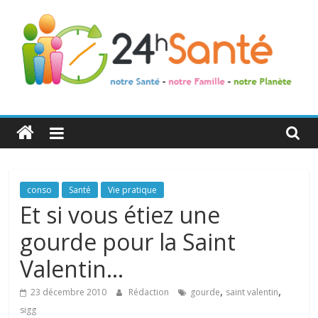
24h
Santé
La
conso
Santé
Vie pratique
santé
Et si vous étiez une
de
gourde pour la Saint
toute
la
Valentin…
famille
,
,
23 décembre 2010
Rédaction
gourde
saint valentin
sigg