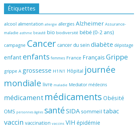
Étiquettes
Alzheimer
alcool
alimentation
allergies
Assurance-
allergie
bio
bébé (0-2 ans)
biodiversité
maladie
beauté
asthme
Cancer
diabète
cancer du sein
campagne
dépistage
enfants
Grippe
enfant
Français
France
femmes
journée
grossesse
Hôpital
H1N1
grippe A
mondiale
livre
Mediator
médecins
maladie
médicaments
médicament
Obésité
santé
SIDA
tabac
OMS
sommeil
personnes âgées
vaccin
VIH
épidémie
vaccination
vaccins