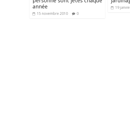
personne sont jetés chaque
jardina
année
19 janvi
15 novembre 2010
0