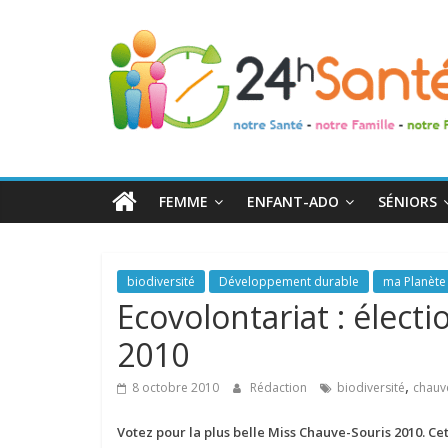
24h
Santé
La
santé
de
FEMME
ENFANT-ADO
SÉNIORS
toute
la
famille
biodiversité
Développement durable
ma Planète
Ecovolontariat : élect
2010
,
8 octobre 2010
Rédaction
biodiversité
chauv
Votez pour la plus belle Miss Chauve-Souris 2010. Ce