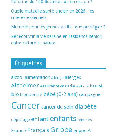
Réforme du 100 % santé : où en est-on ?
Quelle mutuelle santé choisir en 2026 : les
critères essentiels
Mutuelle pour les jeunes actifs : que privilégier ?
Redécouvrir la vie sereine en résidence senior,
entre culture et nature
Étiquettes
alcool
alimentation
allergies
allergie
Alzheimer
Assurance-maladie
beauté
asthme
bio
bébé (0-2 ans)
campagne
biodiversité
Cancer
diabète
cancer du sein
enfants
enfant
dépistage
femmes
Grippe
Français
France
grippe A