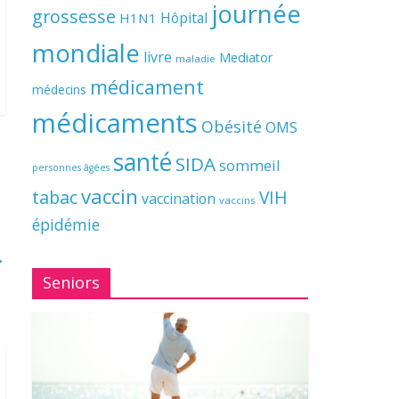
journée
grossesse
Hôpital
H1N1
mondiale
livre
Mediator
maladie
médicament
médecins
médicaments
Obésité
OMS
santé
SIDA
sommeil
personnes âgées
vaccin
tabac
VIH
vaccination
vaccins
épidémie
→
Seniors