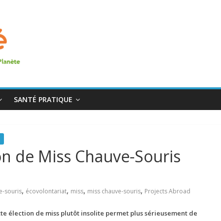
SANTÉ PRATIQUE
ion de Miss Chauve-Souris
,
,
,
,
e-souris
écovolontariat
miss
miss chauve-souris
Projects Abroad
tte élection de miss plutôt insolite permet plus sérieusement de