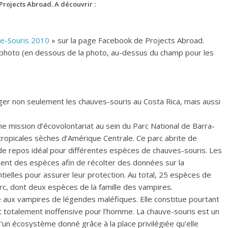
 Projects Abroad. A découvrir :
ve-Souris 2010
» sur la page Facebook de Projects Abroad.
ue photo (en dessous de la photo, au-dessus du champ pour les
er non seulement les chauves-souris au Costa Rica, mais aussi
ne mission d’écovolontariat au sein du Parc National de Barra-
ropicales sèches d’Amérique Centrale. Ce parc abrite de
e repos idéal pour différentes espèces de chauves-souris. Les
ent des espèces afin de récolter des données sur la
tielles pour assurer leur protection. Au total, 25 espèces de
arc, dont deux espèces de la famille des vampires.
é aux vampires de légendes maléfiques. Elle constitue pourtant
t totalement inoffensive pour l’homme. La chauve-souris est un
 d’un écosystème donné grâce à la place privilégiée qu’elle