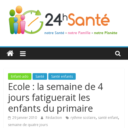
24h
Santé
La
Enfant-ado
Santé
Santé enfants
santé
Ecole : la semaine de 4
de
jours fatiguerait les
toute
la
enfants du primaire
famille
,
,
29 janvier 2010
Rédaction
rythme scolaire
santé enfant
semaine de quatre jours