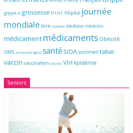
France
femmes
journée
grossesse
Hôpital
H1N1
grippe A
mondiale
livre
Mediator
médecins
maladie
médicaments
médicament
Obésité
santé
SIDA
tabac
OMS
sommeil
personnes âgées
vaccin
VIH
épidémie
vaccination
vaccins
Seniors