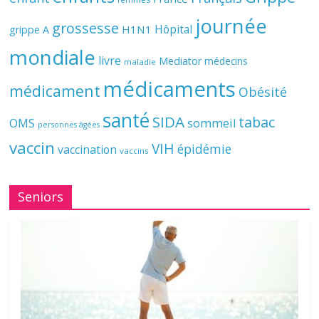
journée
grossesse
Hôpital
H1N1
grippe A
mondiale
livre
Mediator
médecins
maladie
médicaments
médicament
Obésité
santé
SIDA
tabac
OMS
sommeil
personnes âgées
vaccin
VIH
épidémie
vaccination
vaccins
Seniors