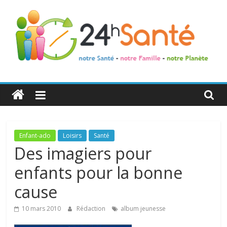
24h
Santé
La
Enfant-ado
Loisirs
Santé
santé
Des imagiers pour
de
enfants pour la bonne
toute
la
cause
famille
10 mars 2010
Rédaction
album jeunesse