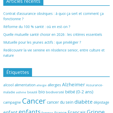
Articles récents
Contrat d’assurance obsèques : à quoi ça sert et comment ça
fonctionne ?
Réforme du 100 % santé : où en est-on ?
Quelle mutuelle santé choisir en 2026 : les critères essentiels
Mutuelle pour les jeunes actifs : que privilégier ?
Redécouvrir la vie sereine en résidence senior, entre culture et
nature
Étiquettes
Alzheimer
alcool
alimentation
allergies
Assurance-
allergie
bio
bébé (0-2 ans)
biodiversité
maladie
beauté
asthme
Cancer
diabète
cancer du sein
campagne
dépistage
enfants
Grippe
enfant
Français
France
femmes