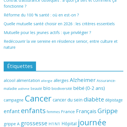
Contrat d’assurance obsèques : à quoi ça sert et comment ça
fonctionne ?
Réforme du 100 % santé : où en est-on ?
Quelle mutuelle santé choisir en 2026 : les critères essentiels
Mutuelle pour les jeunes actifs : que privilégier ?
Redécouvrir la vie sereine en résidence senior, entre culture et
nature
Étiquettes
Alzheimer
alcool
alimentation
allergies
Assurance-
allergie
bio
bébé (0-2 ans)
biodiversité
maladie
beauté
asthme
Cancer
diabète
cancer du sein
campagne
dépistage
enfants
Grippe
enfant
Français
France
femmes
journée
grossesse
Hôpital
H1N1
grippe A