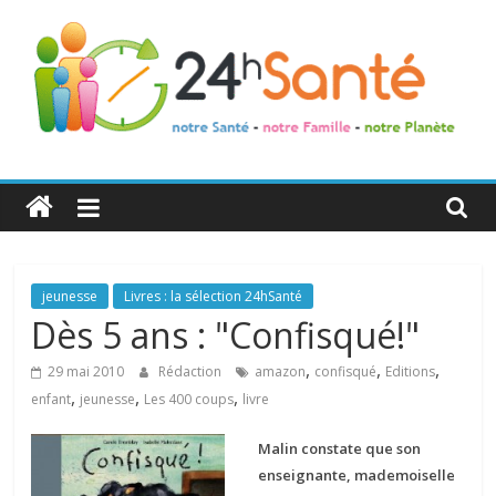
24h
Santé
La
jeunesse
Livres : la sélection 24hSanté
santé
Dès 5 ans : "Confisqué!"
de
,
,
,
toute
29 mai 2010
Rédaction
amazon
confisqué
Editions
la
,
,
,
enfant
jeunesse
Les 400 coups
livre
famille
Malin constate que son
enseignante, mademoiselle