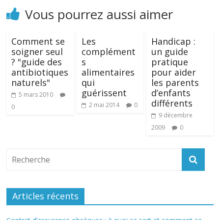
Vous pourrez aussi aimer
Comment se
Les
Handicap :
soigner seul
complément
un guide
? "guide des
s
pratique
antibiotiques
alimentaires
pour aider
naturels"
qui
les parents
guérissent
d’enfants
5 mars 2010
différents
2 mai 2014
0
0
9 décembre
2009
0
Articles récents