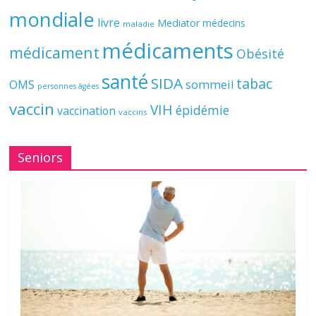
mondiale
livre
Mediator
médecins
maladie
médicaments
médicament
Obésité
santé
SIDA
tabac
OMS
sommeil
personnes âgées
vaccin
VIH
épidémie
vaccination
vaccins
Seniors