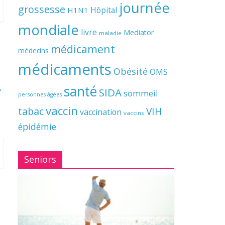
journée
grossesse
Hôpital
H1N1
mondiale
livre
Mediator
maladie
médicament
médecins
médicaments
Obésité
OMS
→
santé
SIDA
sommeil
personnes âgées
vaccin
tabac
VIH
vaccination
vaccins
épidémie
Seniors