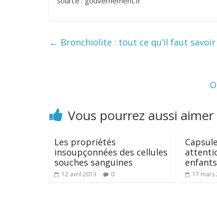
Source : gouvernement.fr
←
Bronchiolite : tout ce qu’il faut savoir
O
Vous pourrez aussi aimer
Les propriétés
Capsules
insoupçonnées des cellules
attenti
souches sanguines
enfants
12 avril 2013
0
17 mars