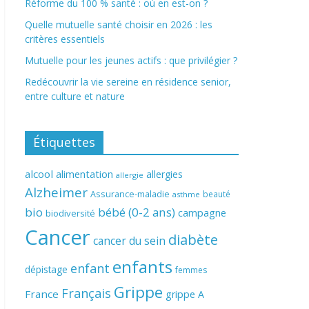
Réforme du 100 % santé : où en est-on ?
Quelle mutuelle santé choisir en 2026 : les
critères essentiels
Mutuelle pour les jeunes actifs : que privilégier ?
Redécouvrir la vie sereine en résidence senior,
entre culture et nature
Étiquettes
alcool
alimentation
allergies
allergie
Alzheimer
Assurance-maladie
beauté
asthme
bio
bébé (0-2 ans)
campagne
biodiversité
Cancer
diabète
cancer du sein
enfants
enfant
dépistage
femmes
Grippe
Français
France
grippe A