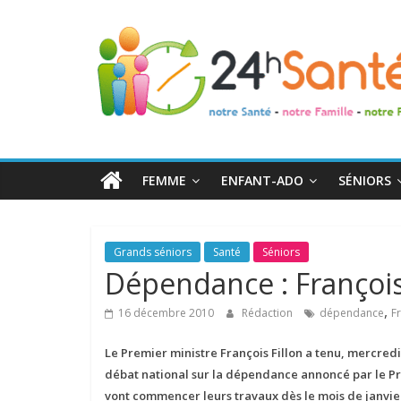
24h
Santé
La
santé
de
FEMME
ENFANT-ADO
SÉNIORS
toute
la
famille
Grands séniors
Santé
Séniors
Dépendance : François 
,
16 décembre 2010
Rédaction
dépendance
Fr
Le Premier ministre François Fillon a tenu, mercredi
débat national sur la dépendance annoncé par le Pr
vont commencer leurs travaux dès le mois de janvie