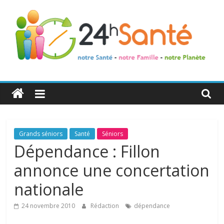
24h
Santé
La
Grands séniors
Santé
Séniors
santé
Dépendance : Fillon
de
annonce une concertation
toute
la
nationale
famille
24 novembre 2010
Rédaction
dépendance