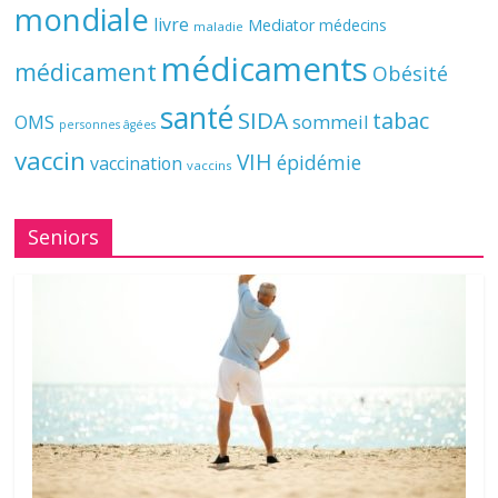
mondiale
livre
Mediator
médecins
maladie
médicaments
médicament
Obésité
santé
SIDA
tabac
OMS
sommeil
personnes âgées
vaccin
VIH
épidémie
vaccination
vaccins
Seniors