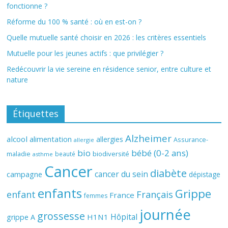
fonctionne ?
Réforme du 100 % santé : où en est-on ?
Quelle mutuelle santé choisir en 2026 : les critères essentiels
Mutuelle pour les jeunes actifs : que privilégier ?
Redécouvrir la vie sereine en résidence senior, entre culture et
nature
Étiquettes
Alzheimer
alcool
alimentation
allergies
Assurance-
allergie
bio
bébé (0-2 ans)
biodiversité
maladie
beauté
asthme
Cancer
diabète
cancer du sein
campagne
dépistage
enfants
Grippe
enfant
Français
France
femmes
journée
grossesse
Hôpital
H1N1
grippe A