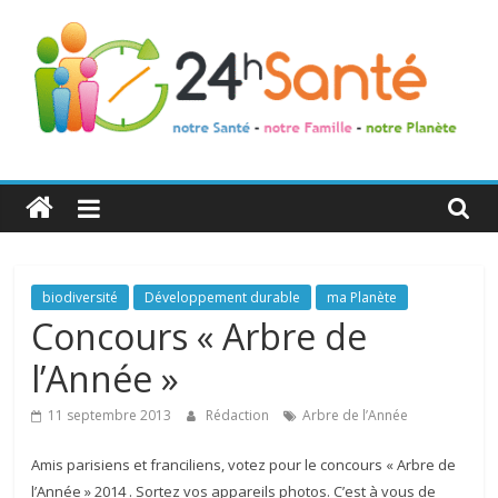
24h
Santé
La
biodiversité
Développement durable
ma Planète
santé
Concours « Arbre de
de
l’Année »
toute
la
11 septembre 2013
Rédaction
Arbre de l’Année
famille
Amis parisiens et franciliens, votez pour le concours « Arbre de
l’Année » 2014 . Sortez vos appareils photos. C’est à vous de