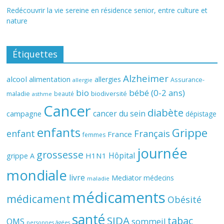
Redécouvrir la vie sereine en résidence senior, entre culture et
nature
Étiquettes
Alzheimer
alcool
alimentation
allergies
Assurance-
allergie
bio
bébé (0-2 ans)
biodiversité
maladie
beauté
asthme
Cancer
diabète
cancer du sein
campagne
dépistage
enfants
Grippe
enfant
Français
France
femmes
journée
grossesse
Hôpital
H1N1
grippe A
mondiale
livre
Mediator
médecins
maladie
médicaments
médicament
Obésité
santé
SIDA
tabac
OMS
sommeil
personnes âgées