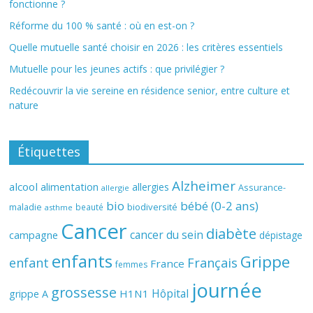
fonctionne ?
Réforme du 100 % santé : où en est-on ?
Quelle mutuelle santé choisir en 2026 : les critères essentiels
Mutuelle pour les jeunes actifs : que privilégier ?
Redécouvrir la vie sereine en résidence senior, entre culture et
nature
Étiquettes
Alzheimer
alcool
alimentation
allergies
Assurance-
allergie
bio
bébé (0-2 ans)
biodiversité
maladie
beauté
asthme
Cancer
diabète
cancer du sein
campagne
dépistage
enfants
Grippe
enfant
Français
France
femmes
journée
grossesse
Hôpital
H1N1
grippe A