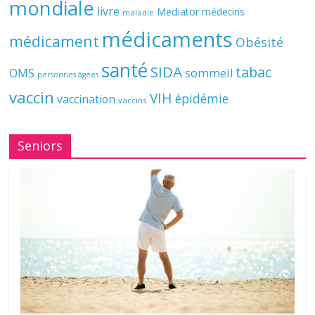
mondiale
livre
Mediator
médecins
maladie
médicaments
médicament
Obésité
santé
SIDA
tabac
OMS
sommeil
personnes âgées
vaccin
VIH
épidémie
vaccination
vaccins
Seniors