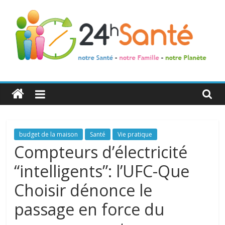
24h
Santé
La
budget de la maison
Santé
Vie pratique
santé
Compteurs d’électricité
de
“intelligents”: l’UFC-Que
toute
la
Choisir dénonce le
famille
passage en force du