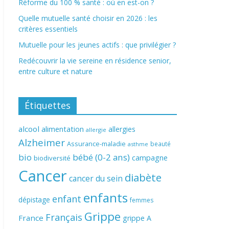
Réforme du 100 % santé : où en est-on ?
Quelle mutuelle santé choisir en 2026 : les
critères essentiels
Mutuelle pour les jeunes actifs : que privilégier ?
Redécouvrir la vie sereine en résidence senior,
entre culture et nature
Étiquettes
alcool
alimentation
allergies
allergie
Alzheimer
Assurance-maladie
beauté
asthme
bio
bébé (0-2 ans)
campagne
biodiversité
Cancer
diabète
cancer du sein
enfants
enfant
dépistage
femmes
Grippe
Français
France
grippe A