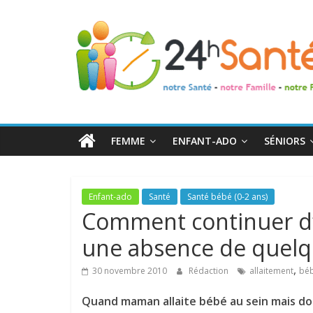
24h
Santé
La
santé
de
FEMME
ENFANT-ADO
SÉNIORS
toute
la
famille
Enfant-ado
Santé
Santé bébé (0-2 ans)
Comment continuer d’
une absence de quelq
,
30 novembre 2010
Rédaction
allaitement
béb
Quand maman allaite bébé au sein mais do