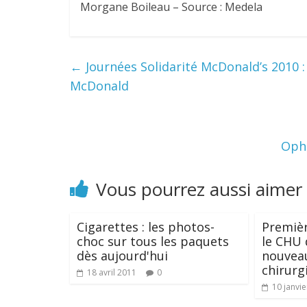
Morgane Boileau – Source : Medela
←
Journées Solidarité McDonald’s 2010 :
McDonald
Opht
Vous pourrez aussi aimer
Cigarettes : les photos-
Premiè
choc sur tous les paquets
le CHU 
dès aujourd'hui
nouvea
chirurg
18 avril 2011
0
10 janvi