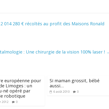
 2 014 280 € récoltés au profit des Maisons Ronald
almologie : Une chirurgie de la vision 100% laser !
re européenne pour
Si maman grossit, bébé
de Limoges : un
aussi…
u-né opéré par
6 août 2010
0
ie robotique
er 2012
0