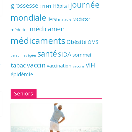
journée
grossesse
Hôpital
H1N1
mondiale
livre
Mediator
maladie
médicament
médecins
médicaments
Obésité
OMS
santé
SIDA
sommeil
personnes âgées
→
vaccin
tabac
VIH
vaccination
vaccins
épidémie
Seniors