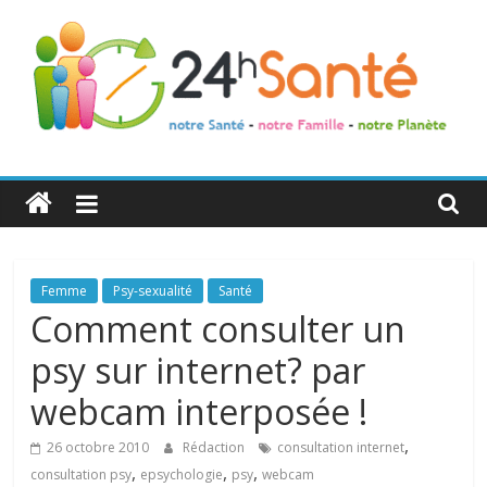
24h
Santé
La
Femme
Psy-sexualité
Santé
santé
Comment consulter un
de
psy sur internet? par
toute
la
webcam interposée !
famille
,
26 octobre 2010
Rédaction
consultation internet
,
,
,
consultation psy
epsychologie
psy
webcam