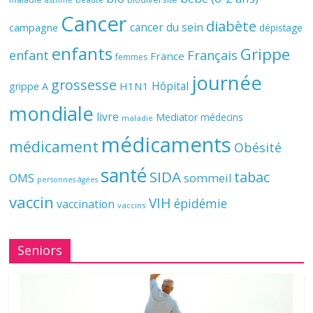
Cancer
diabète
cancer du sein
campagne
dépistage
enfants
Grippe
enfant
Français
France
femmes
journée
grossesse
Hôpital
H1N1
grippe A
mondiale
livre
Mediator
médecins
maladie
médicaments
médicament
Obésité
santé
SIDA
tabac
OMS
sommeil
personnes âgées
vaccin
VIH
épidémie
vaccination
vaccins
Seniors