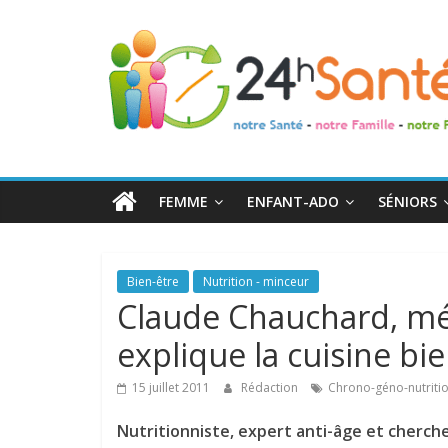
24h
Santé
La
santé
de
FEMME
ENFANT-ADO
SÉNIORS
toute
la
famille
Bien-être
Nutrition - minceur
Claude Chauchard, méd
explique la cuisine bi
15 juillet 2011
Rédaction
Chrono-géno-nutriti
Nutritionniste, expert anti-âge et cherch