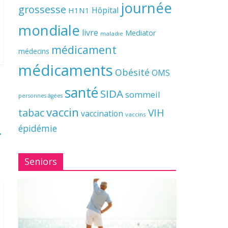
journée
grossesse
Hôpital
H1N1
mondiale
livre
Mediator
maladie
médicament
médecins
médicaments
Obésité
OMS
santé
SIDA
sommeil
personnes âgées
vaccin
tabac
VIH
vaccination
vaccins
épidémie
→
Seniors