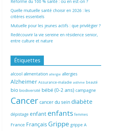
Réforme du 100 % santé : où en est-on ?
Quelle mutuelle santé choisir en 2026 : les
critères essentiels
Mutuelle pour les jeunes actifs : que privilégier ?
Redécouvrir la vie sereine en résidence senior,
entre culture et nature
Étiquettes
alcool
alimentation
allergies
allergie
Alzheimer
Assurance-maladie
beauté
asthme
bio
bébé (0-2 ans)
campagne
biodiversité
Cancer
diabète
cancer du sein
enfants
enfant
dépistage
femmes
Grippe
Français
France
grippe A