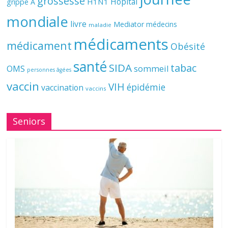
grossesse
Hôpital
H1N1
grippe A
mondiale
livre
Mediator
médecins
maladie
médicaments
médicament
Obésité
santé
SIDA
tabac
OMS
sommeil
personnes âgées
vaccin
VIH
épidémie
vaccination
vaccins
Seniors