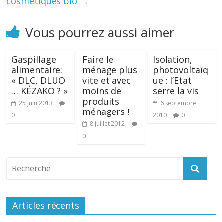
cosmétiques bio
→
Vous pourrez aussi aimer
Gaspillage
Faire le
Isolation,
alimentaire:
ménage plus
photovoltaïq
« DLC, DLUO
vite et avec
ue : l’Etat
… KÉZAKO ? »
moins de
serre la vis
produits
25 juin 2013
6 septembre
ménagers !
0
2010
0
8 juillet 2012
0
Articles récents