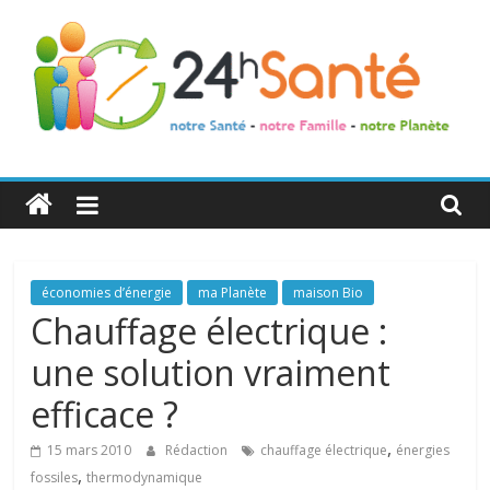
24h
Santé
La
économies d’énergie
ma Planète
maison Bio
santé
Chauffage électrique :
de
une solution vraiment
toute
la
efficace ?
famille
,
15 mars 2010
Rédaction
chauffage électrique
énergies
,
fossiles
thermodynamique