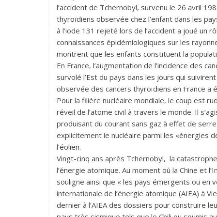
l’accident de Tchernobyl, survenu le 26 avril 1
thyroïdiens observée chez l’enfant dans les pays
à l’iode 131 rejeté lors de l’accident a joué un 
connaissances épidémiologiques sur les rayonnem
montrent que les enfants constituent la populati
En France, l’augmentation de l’incidence des canc
survolé l’Est du pays dans les jours qui suivirent
observée des cancers thyroïdiens en France a ét
Pour la filière nucléaire mondiale, le coup est r
réveil de l’atome civil à travers le monde. Il s’
produisant du courant sans gaz à effet de serre. Br
explicitement le nucléaire parmi les «énergies d
l’éolien.
Vingt-cinq ans après Tchernobyl, la catastrophe
l’énergie atomique. Au moment où la Chine et l’
souligne ainsi que « les pays émergents ou en 
internationale de l’énergie atomique (AIEA) à Vi
dernier à l’AIEA des dossiers pour construire le
pays très sismique tels que le Chili ou soumis 