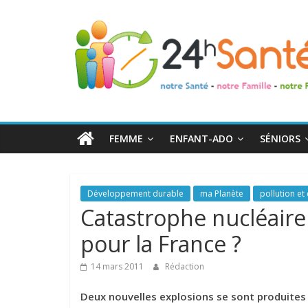
24h
Santé
La
santé
de
FEMME
ENFANT-ADO
SÉNIORS
toute
la
famille
Développement durable
ma Planète
pollution et 
Catastrophe nucléaire
pour la France ?
14 mars 2011
Rédaction
Deux nouvelles explosions se sont produites 