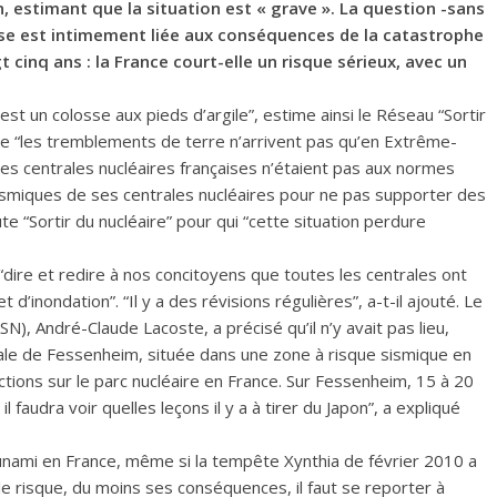
, estimant que la situation est « grave ». La question -sans
se est intimement liée aux conséquences de la catastrophe
t cinq ans : la France court-elle un risque sérieux, avec un
t un colosse aux pieds d’argile”, estime ainsi le Réseau “Sortir
ue “les tremblements de terre n’arrivent pas qu’en Extrême-
 les centrales nucléaires françaises n’étaient pas aux normes
sismiques de ses centrales nucléaires pour ne pas supporter des
 “Sortir du nucléaire” pour qui “cette situation perdure
t “dire et redire à nos concitoyens que toutes les centrales ont
d’inondation”. “Il y a des révisions régulières”, a-t-il ajouté. Le
SN), André-Claude Lacoste, a précisé qu’il n’y avait pas lieu,
rale de Fessenheim, située dans une zone à risque sismique en
tions sur le parc nucléaire en France. Sur Fessenheim, 15 à 20
l faudra voir quelles leçons il y a à tirer du Japon”, a expliqué
sunami en France, même si la tempête Xynthia de février 2010 a
le risque, du moins ses conséquences, il faut se reporter à