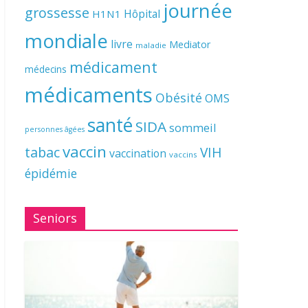
journée
grossesse
Hôpital
H1N1
mondiale
livre
Mediator
maladie
médicament
médecins
médicaments
Obésité
OMS
santé
SIDA
sommeil
personnes âgées
vaccin
tabac
VIH
vaccination
vaccins
épidémie
Seniors