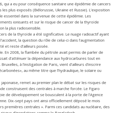
986, qui a eu pour conséquence sanitaire une épidémie de cancers
 les plus exposés (Biélorussie, Ukraine et Russie). L’exposition
rôle essentiel dans la survenue de cette épidémie. Les
ents ionisants et sur le risque de cancer de la thyroïde
on la plus radiosensible.
ers de la thyroïde a été significative. Le nuage radioactif ayant
 l’accident, la question du rôle de celui-ci dans l’augmentation
é et reste d’ailleurs posée.
ude. En 2008, la flambée du pétrole avait permis de parler de
agissait d’atténuer la dépendance aux hydrocarbures tout en
uxelles, à l’instigation de Paris, vient d’ailleurs d’inscrire
écarbonées», au même titre que l’hydraulique, le solaire ou
 japonaise, remet au premier plan le débat sur les risques de
Inde construisent des centrales à marche forcée. Le Figaro
voie de développement se bousculent à la porte de l’Agence
enne. Dix-sept pays ont ainsi officiellement déposé le mois
urs premières centrales ». Parmi ces candidats au nucléaire, des
au risque d’inondations comme le Bangladesh.