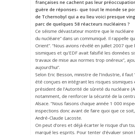
françaises ne cachent pas leur préoccupation
guère de réponses- que tout le monde se po
de Tchernobyl qui a eu lieu voici presque ving
parc de quelques 58 réacteurs nucléaires ?
Ce séisme dévastateur montre que le nucléaire es
du nucléaire” dans un communiqué. Il rappelle q
Orient”. “Nous avions révélé en juillet 2007 que
sismiques et qu’EDF avait falsifié les données 
travaux de mise aux normes trop onéreux”, ajoute
aujourd’hui”.
Selon Eric Besson, ministre de l’Industrie, il fau
été conçues en intégrant les risques sismiques et 
président de l’Autorité de sûreté du nucléaire (A
notamment, de renforcer la sécurité de la cent
Alsace. “Nous faisons chaque année 1 000 inspec
inspections donc avant de faire quoi que ce soit, i
André-Claude Lacoste.
On peut d’ores et déjà écarter le risque d’un t
marqué les esprits. Pour tenter d’évaluer sinon 