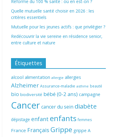
Réforme du 100 % santé : où en est-on ?
Quelle mutuelle santé choisir en 2026 : les
critères essentiels
Mutuelle pour les jeunes actifs : que privilégier ?
Redécouvrir la vie sereine en résidence senior,
entre culture et nature
Étiquettes
alcool
alimentation
allergies
allergie
Alzheimer
Assurance-maladie
beauté
asthme
bio
bébé (0-2 ans)
campagne
biodiversité
Cancer
diabète
cancer du sein
enfants
enfant
dépistage
femmes
Grippe
Français
France
grippe A