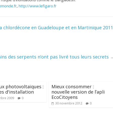
emonde.fr
,
http://www.lefigaro.fr
 la chlordécone en Guadeloupe et en Martinique 2011
ins des serpents n’ont pas livré tous leurs secrets
x photovoltaïques :
Mieux consommer :
es d'installation
nouvelle version de l’apli
EcoCitoyens
mbre 2009
0
30 novembre 2012
0