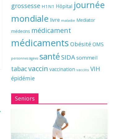
journée
grossesse
Hôpital
H1N1
mondiale
livre
Mediator
maladie
médicament
médecins
médicaments
Obésité
OMS
santé
SIDA
sommeil
personnes âgées
vaccin
tabac
VIH
vaccination
vaccins
épidémie
Seniors
→