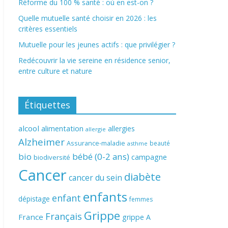
Réforme du 100 % santé : où en est-on ?
Quelle mutuelle santé choisir en 2026 : les
critères essentiels
Mutuelle pour les jeunes actifs : que privilégier ?
Redécouvrir la vie sereine en résidence senior,
entre culture et nature
Étiquettes
alcool
alimentation
allergies
allergie
Alzheimer
Assurance-maladie
beauté
asthme
bio
bébé (0-2 ans)
campagne
biodiversité
Cancer
diabète
cancer du sein
enfants
enfant
dépistage
femmes
Grippe
Français
France
grippe A