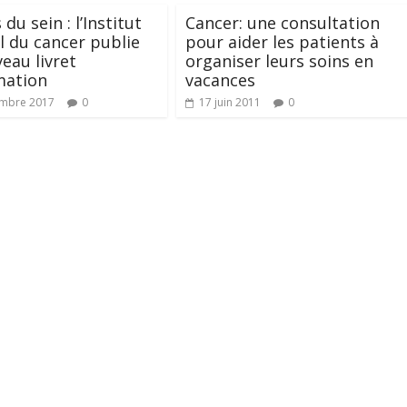
du sein : l’Institut
Cancer: une consultation
l du cancer publie
pour aider les patients à
eau livret
organiser leurs soins en
mation
vacances
embre 2017
0
17 juin 2011
0