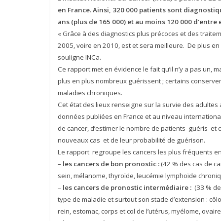
en France. Ainsi, 320 000 patients sont diagnosti
ans (plus de 165 000) et au moins 120 000 d’entre 
« Grâce à des diagnostics plus précoces et des traitem
2005, voire en 2010, est et sera meilleure. De plus en
souligne INCa.
Ce rapport met en évidence le fait qu’il n’y a pas un, 
plus en plus nombreux guérissent ; certains conserven
maladies chroniques.
Cet état des lieux renseigne sur la survie des adultes 
données publiées en France et au niveau international
de cancer, d’estimer le nombre de patients guéris et c
nouveaux cas et de leur probabilité de guérison.
Le rapport regroupe les cancers les plus fréquents en
–
les cancers de bon pronostic :
(42 % des cas de can
sein, mélanome, thyroïde, leucémie lymphoïde chronique
–
les cancers de pronostic intermédiaire :
(33 % des
type de maladie et surtout son stade d’extension : cô
rein, estomac, corps et col de l’utérus, myélome, ovaire