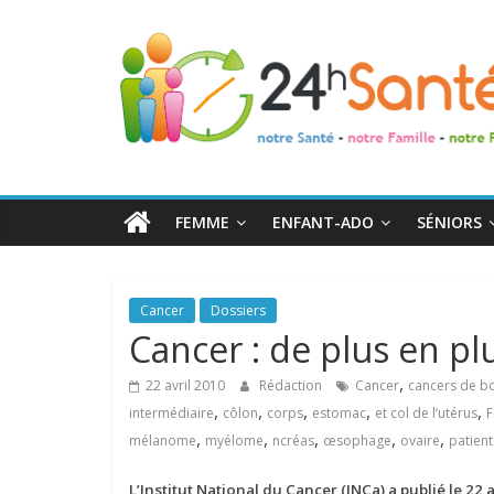
24h
Santé
La
santé
de
FEMME
ENFANT-ADO
SÉNIORS
toute
la
famille
Cancer
Dossiers
Cancer : de plus en pl
,
22 avril 2010
Rédaction
Cancer
cancers de b
,
,
,
,
,
intermédiaire
côlon
corps
estomac
et col de l’utérus
F
,
,
,
,
,
mélanome
myélome
ncréas
œsophage
ovaire
patient
L’Institut National du Cancer (INCa) a publié le 22 