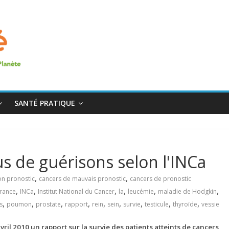
SANTÉ PRATIQUE
us de guérisons selon l'INCa
,
,
on pronostic
cancers de mauvais pronostic
cancers de pronostic
,
,
,
,
,
,
rance
INCa
Institut National du Cancer
la
leucémie
maladie de Hodgkin
,
,
,
,
,
,
,
,
,
s
poumon
prostate
rapport
rein
sein
survie
testicule
thyroïde
vessie
avril 2010 un rapport sur la survie des patients atteints de cancers