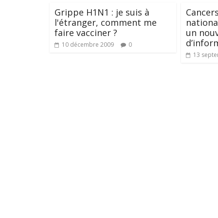
Grippe H1N1 : je suis à
Cancers 
l'étranger, comment me
nationa
faire vacciner ?
un nouv
d’infor
10 décembre 2009
0
13 sept