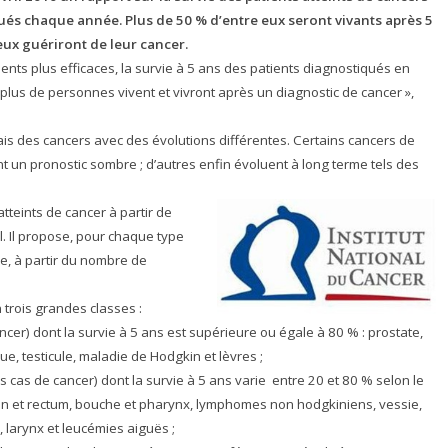
qués chaque année. Plus de 50 % d’entre eux seront vivants après 5
eux guériront de leur cancer.
ents plus efficaces, la survie à 5 ans des patients diagnostiqués en
 plus de personnes vivent et vivront après un diagnostic de cancer »,
mais des cancers avec des évolutions différentes. Certains cancers de
t un pronostic sombre ; d’autres enfin évoluent à long terme tels des
atteints de cancer à partir de
. Il propose, pour chaque type
e, à partir du nombre de
 trois grandes classes :
cer) dont la survie à 5 ans est supérieure ou égale à 80 % : prostate,
, testicule, maladie de Hodgkin et lèvres ;
 cas de cancer) dont la survie à 5 ans varie entre 20 et 80 % selon le
lon et rectum, bouche et pharynx, lymphomes non hodgkiniens, vessie,
, larynx et leucémies aiguës ;