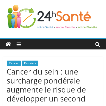
24h
Santé
La
Cancer
Dossiers
santé
Cancer du sein : une
de
surcharge pondérale
toute
la
augmente le risque de
famille
développer un second