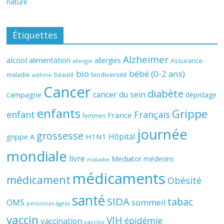
nature
Étiquettes
Alzheimer
alcool
alimentation
allergies
Assurance-
allergie
bio
bébé (0-2 ans)
biodiversité
maladie
beauté
asthme
Cancer
diabète
cancer du sein
campagne
dépistage
enfants
Grippe
enfant
Français
France
femmes
journée
grossesse
Hôpital
H1N1
grippe A
mondiale
livre
Mediator
médecins
maladie
médicaments
médicament
Obésité
santé
SIDA
tabac
OMS
sommeil
personnes âgées
vaccin
VIH
épidémie
vaccination
vaccins