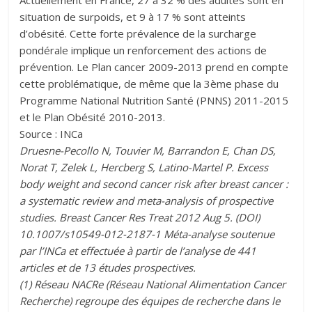
Actuellement en France, 27 à 32 % des adultes sont en
situation de surpoids, et 9 à 17 % sont atteints
d’obésité. Cette forte prévalence de la surcharge
pondérale implique un renforcement des actions de
prévention. Le Plan cancer 2009-2013 prend en compte
cette problématique, de même que la 3ème phase du
Programme National Nutrition Santé (PNNS) 2011-2015
et le Plan Obésité 2010-2013.
Source : INCa
Druesne-Pecollo N, Touvier M, Barrandon E, Chan DS,
Norat T, Zelek L, Hercberg S, Latino-Martel P. Excess
body weight and second cancer risk after breast cancer :
a systematic review and meta-analysis of prospective
studies. Breast Cancer Res Treat 2012 Aug 5. (DOI)
10.1007/s10549-012-2187-1 Méta-analyse soutenue
par l’INCa et effectuée à partir de l’analyse de 441
articles et de 13 études prospectives.
(1) Réseau NACRe (Réseau National Alimentation Cancer
Recherche) regroupe des équipes de recherche dans le