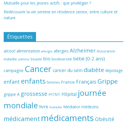
Mutuelle pour les jeunes actifs : que privilégier ?
Redécouvrir la vie sereine en résidence senior, entre culture et
nature
Étiquettes
Alzheimer
alcool
alimentation
allergies
Assurance-
allergie
bio
bébé (0-2 ans)
biodiversité
maladie
beauté
asthme
Cancer
diabète
cancer du sein
campagne
dépistage
enfants
Grippe
enfant
Français
France
femmes
journée
grossesse
Hôpital
H1N1
grippe A
mondiale
livre
Mediator
médecins
maladie
médicaments
médicament
Obésité