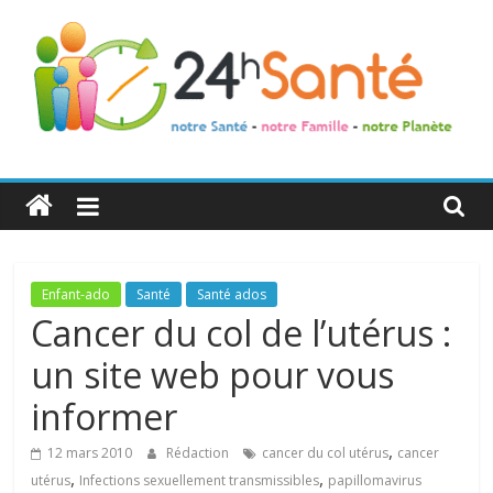
24h
Santé
La
Enfant-ado
Santé
Santé ados
santé
Cancer du col de l’utérus :
de
un site web pour vous
toute
la
informer
famille
,
12 mars 2010
Rédaction
cancer du col utérus
cancer
,
,
utérus
Infections sexuellement transmissibles
papillomavirus