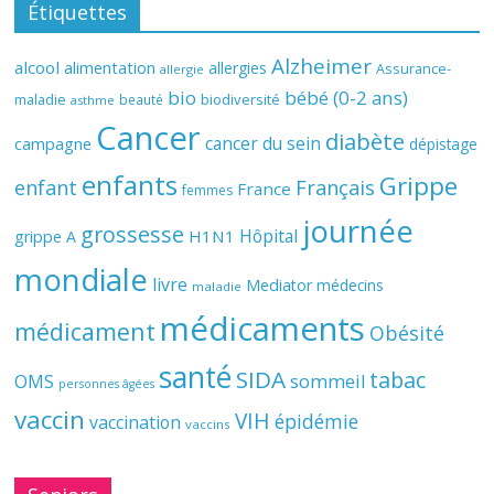
Étiquettes
Alzheimer
alcool
alimentation
allergies
Assurance-
allergie
bio
bébé (0-2 ans)
biodiversité
maladie
beauté
asthme
Cancer
diabète
cancer du sein
campagne
dépistage
enfants
Grippe
enfant
Français
France
femmes
journée
grossesse
Hôpital
H1N1
grippe A
mondiale
livre
Mediator
médecins
maladie
médicaments
médicament
Obésité
santé
SIDA
tabac
OMS
sommeil
personnes âgées
vaccin
VIH
épidémie
vaccination
vaccins