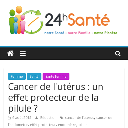
24h
Santé
La
Femme
Santé
Santé femme
santé
Cancer de l'utérus : un
de
effet protecteur de la
toute
la
pilule ?
famille
,
6 août 2015
Rédaction
cancer de l'utérus
cancer de
,
,
,
l’endomètre
effet protecteur
endomètre
pilule