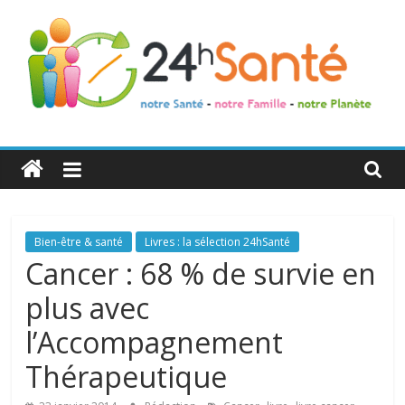
24h
Santé
La
Bien-être & santé
Livres : la sélection 24hSanté
santé
Cancer : 68 % de survie en
de
plus avec
toute
la
l’Accompagnement
famille
Thérapeutique