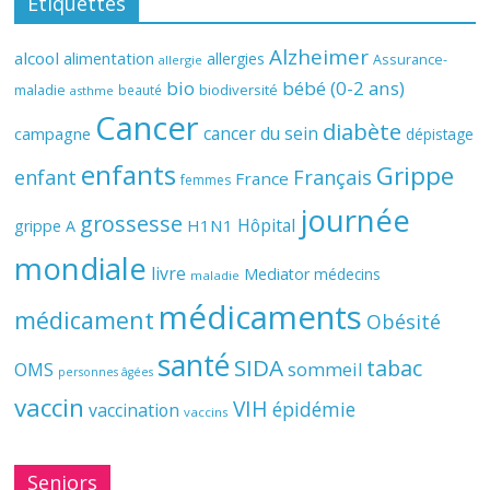
Étiquettes
Alzheimer
alcool
alimentation
allergies
Assurance-
allergie
bio
bébé (0-2 ans)
biodiversité
maladie
beauté
asthme
Cancer
diabète
cancer du sein
campagne
dépistage
enfants
Grippe
enfant
Français
France
femmes
journée
grossesse
Hôpital
H1N1
grippe A
mondiale
livre
Mediator
médecins
maladie
médicaments
médicament
Obésité
santé
SIDA
tabac
OMS
sommeil
personnes âgées
vaccin
VIH
épidémie
vaccination
vaccins
Seniors