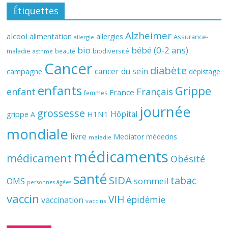
Étiquettes
Alzheimer
alcool
alimentation
allergies
Assurance-
allergie
bio
bébé (0-2 ans)
biodiversité
maladie
beauté
asthme
Cancer
diabète
cancer du sein
campagne
dépistage
enfants
Grippe
enfant
Français
France
femmes
journée
grossesse
Hôpital
H1N1
grippe A
mondiale
livre
Mediator
médecins
maladie
médicaments
médicament
Obésité
santé
SIDA
tabac
OMS
sommeil
personnes âgées
vaccin
VIH
épidémie
vaccination
vaccins