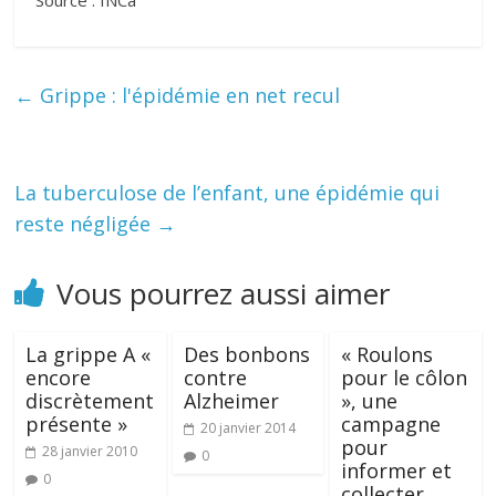
Source : INCa
←
Grippe : l'épidémie en net recul
La tuberculose de l’enfant, une épidémie qui
reste négligée
→
Vous pourrez aussi aimer
La grippe A «
Des bonbons
« Roulons
encore
contre
pour le côlon
discrètement
Alzheimer
», une
présente »
campagne
20 janvier 2014
pour
28 janvier 2010
0
informer et
0
collecter