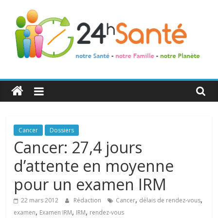
24h
Santé
La
Cancer
Dossiers
santé
Cancer: 27,4 jours
de
d’attente en moyenne
toute
la
pour un examen IRM
famille
,
,
22 mars 2012
Rédaction
Cancer
délais de rendez-vous
,
,
,
examen
Examen IRM
IRM
rendez-vous