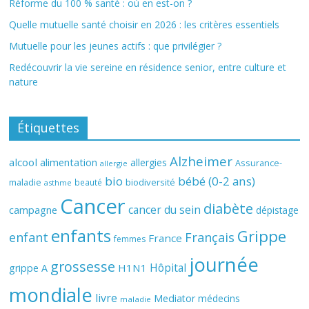
Réforme du 100 % santé : où en est-on ?
Quelle mutuelle santé choisir en 2026 : les critères essentiels
Mutuelle pour les jeunes actifs : que privilégier ?
Redécouvrir la vie sereine en résidence senior, entre culture et
nature
Étiquettes
Alzheimer
alcool
alimentation
allergies
Assurance-
allergie
bio
bébé (0-2 ans)
biodiversité
maladie
beauté
asthme
Cancer
diabète
cancer du sein
campagne
dépistage
enfants
Grippe
enfant
Français
France
femmes
journée
grossesse
Hôpital
H1N1
grippe A
mondiale
livre
Mediator
médecins
maladie