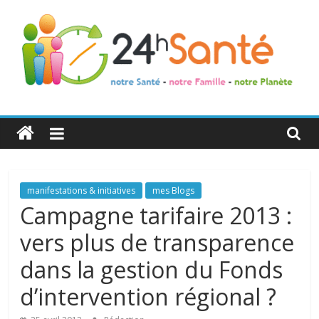
24h
Santé
La
manifestations & initiatives
mes Blogs
santé
Campagne tarifaire 2013 :
de
vers plus de transparence
toute
la
dans la gestion du Fonds
famille
d’intervention régional ?