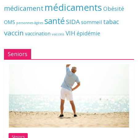
médicaments
médicament
Obésité
santé
SIDA
tabac
OMS
sommeil
personnes âgées
vaccin
VIH
épidémie
vaccination
vaccins
Seniors
Séniors