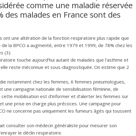
nsidérée comme une maladie réservée
 des malades en France sont des
ont une altération de la fonction respiratoire plus rapide que
ité de la BPCO a augmenté, entre 1979 et 1999, de 78% chez les
 (3).
piratoire touche aujourd’hui autant de malades que l’asthme et
t, elle reste méconnue et sous-diagnostiquée. On estime que 2
aladie notamment chez les femmes, 6 femmes pneumologues,
nt une campagne nationale de sensibilisation féminine, de
e cette mobilisation est d’informer et d’alerter les femmes sur
e et une prise en charge plus précoces. Une campagne pour
BPCO ne concerne pas uniquement les fumeurs âgés qui toussent
ait consulter son médecin généraliste pour mesurer son
enrayer le déclin respiratoire.