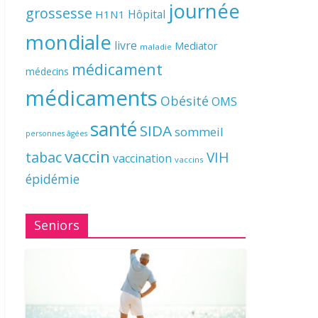
journée
grossesse
Hôpital
H1N1
mondiale
livre
Mediator
maladie
médicament
médecins
médicaments
Obésité
OMS
santé
SIDA
sommeil
personnes âgées
vaccin
tabac
VIH
vaccination
vaccins
épidémie
Seniors