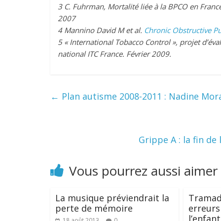
3
C. Fuhrman, Mortalité liée à la BPCO en Franc
2007
4
Mannino David M et al.
Chronic Obstructive P
5
«
International Tobacco Control », projet d’éva
national ITC France. Février 2009.
←
Plan autisme 2008-2011 : Nadine Mora
Grippe A : la fin d
Vous pourrez aussi aimer
La musique préviendrait la
Tramado
perte de mémoire
erreurs
l’enfant
18 août 2013
0