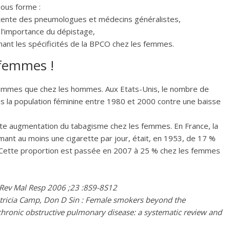
ous forme :
d’attente des pneumologues et médecins généralistes,
t l’importance du dépistage,
ant les spécificités de la BPCO chez les femmes.
femmes !
emmes que chez les hommes. Aux Etats-Unis, le nombre de
la population féminine entre 1980 et 2000 contre une baisse
orte augmentation du tabagisme chez les femmes. En France, la
mant au moins une cigarette par jour, était, en 1953, de 17 %
Cette proportion est passée en 2007 à 25 % chez les femmes
, Rev Mal Resp 2006 ;23 :8S9-8S12
tricia Camp, Don D Sin : Female smokers beyond the
chronic obstructive pulmonary disease: a systematic review and