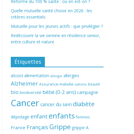
Réforme du 100 % santé : où en est-on ?
Quelle mutuelle santé choisir en 2026 : les
critères essentiels
Mutuelle pour les jeunes actifs : que privilégier ?
Redécouvrir la vie sereine en résidence senior,
entre culture et nature
Étiquettes
alcool
alimentation
allergies
allergie
Alzheimer
Assurance-maladie
beauté
asthme
bio
bébé (0-2 ans)
campagne
biodiversité
Cancer
diabète
cancer du sein
enfants
enfant
dépistage
femmes
Grippe
Français
France
grippe A