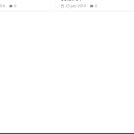
016
0
23 juin 2010
0