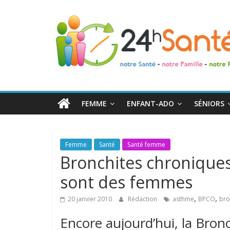
24h
Santé
La
santé
de
FEMME
ENFANT-ADO
SÉNIORS
toute
la
famille
Femme
Santé
Santé femme
Bronchites chroniques
sont des femmes
,
,
20 janvier 2010
Rédaction
asthme
BPCO
bro
Encore aujourd’hui, la Br