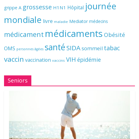
journée
grossesse
Hôpital
H1N1
grippe A
mondiale
livre
Mediator
médecins
maladie
médicaments
médicament
Obésité
santé
SIDA
tabac
OMS
sommeil
personnes âgées
vaccin
VIH
épidémie
vaccination
vaccins
Seniors