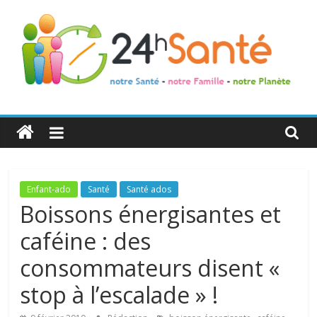
24h
Santé
La
Enfant-ado
Santé
Santé ados
santé
Boissons énergisantes et
de
caféine : des
toute
la
consommateurs disent «
famille
stop à l’escalade » !