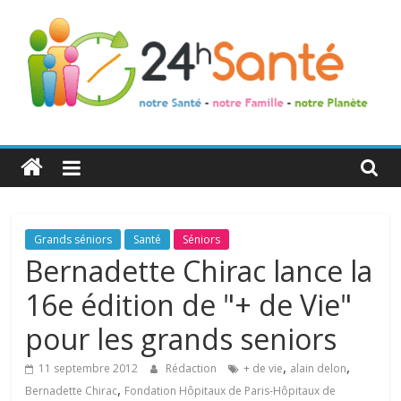
24h
Santé
La
Grands séniors
Santé
Séniors
santé
Bernadette Chirac lance la
de
16e édition de "+ de Vie"
toute
la
pour les grands seniors
famille
,
,
11 septembre 2012
Rédaction
+ de vie
alain delon
,
Bernadette Chirac
Fondation Hôpitaux de Paris-Hôpitaux de