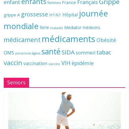
enfants
Grippe
enfant
Français
France
femmes
journée
grossesse
Hôpital
H1N1
grippe A
mondiale
livre
Mediator
médecins
maladie
médicaments
médicament
Obésité
santé
SIDA
tabac
OMS
sommeil
personnes âgées
vaccin
VIH
épidémie
vaccination
vaccins
Seniors