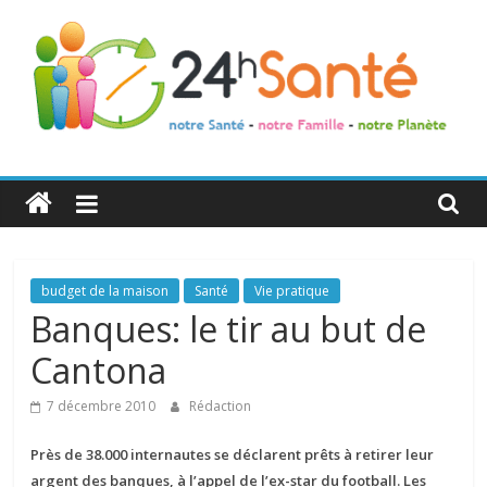
24h
Santé
La
budget de la maison
Santé
Vie pratique
santé
Banques: le tir au but de
de
Cantona
toute
la
7 décembre 2010
Rédaction
famille
Près de 38.000 internautes se déclarent prêts à retirer leur
argent des banques, à l’appel de l’ex-star du football. Les