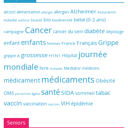
Alzheimer
alcool
alimentation
allergies
Assurance-
allergie
bio
bébé (0-2 ans)
biodiversité
maladie
beauté
asthme
Cancer
diabète
cancer du sein
campagne
dépistage
enfants
Grippe
enfant
Français
France
femmes
journée
grossesse
Hôpital
H1N1
grippe A
mondiale
livre
Mediator
médecins
maladie
médicaments
médicament
Obésité
santé
SIDA
tabac
OMS
sommeil
personnes âgées
vaccin
VIH
épidémie
vaccination
vaccins
Seniors