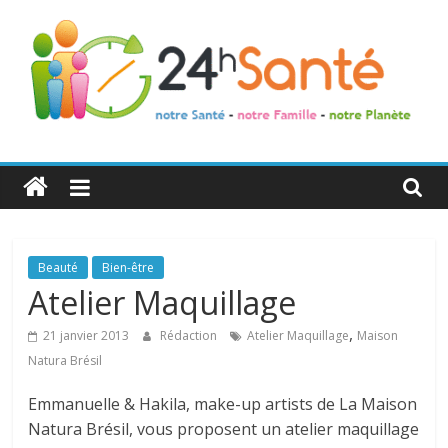
24h
Santé
La
Beauté
Bien-être
santé
Atelier Maquillage
de
,
toute
21 janvier 2013
Rédaction
Atelier Maquillage
Maison
la
Natura Brésil
famille
Emmanuelle & Hakila, make-up artists de La Maison
Natura Brésil, vous proposent un atelier maquillage