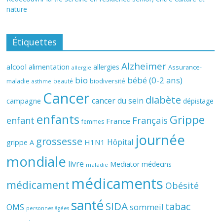
nature
Étiquettes
Alzheimer
alcool
alimentation
allergies
Assurance-
allergie
bio
bébé (0-2 ans)
biodiversité
maladie
beauté
asthme
Cancer
diabète
cancer du sein
campagne
dépistage
enfants
Grippe
enfant
Français
France
femmes
journée
grossesse
Hôpital
H1N1
grippe A
mondiale
livre
Mediator
médecins
maladie
médicaments
médicament
Obésité
santé
SIDA
tabac
OMS
sommeil
personnes âgées