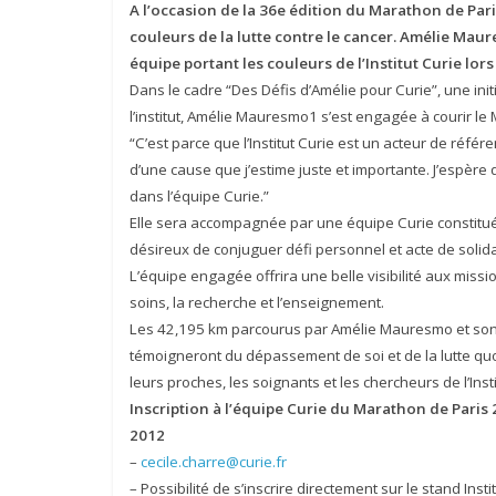
A l’occasion de la 36e édition du Marathon de Paris,
couleurs de la lutte contre le cancer. Amélie Maur
équipe portant les couleurs de l’Institut Curie l
Dans le cadre “Des Défis d’Amélie pour Curie”, une i
l’institut, Amélie Mauresmo1 s’est engagée à courir le M
“C’est parce que l’Institut Curie est un acteur de référ
d’une cause que j’estime juste et importante. J’espèr
dans l’équipe Curie.”
Elle sera accompagnée par une équipe Curie constituée
désireux de conjuguer défi personnel et acte de solida
L’équipe engagée offrira une belle visibilité aux mission
soins, la recherche et l’enseignement.
Les 42,195 km parcourus par Amélie Mauresmo et son é
témoigneront du dépassement de soi et de la lutte qu
leurs proches, les soignants et les chercheurs de l’Insti
Inscription à l’équipe Curie du Marathon de Paris 2
2012
–
cecile.charre@curie.fr
– Possibilité de s’inscrire directement sur le stand I