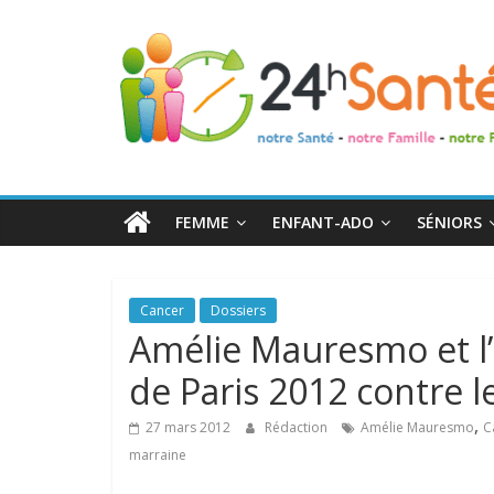
24h
Santé
La
santé
de
FEMME
ENFANT-ADO
SÉNIORS
toute
la
famille
Cancer
Dossiers
Amélie Mauresmo et l’
de Paris 2012 contre l
,
27 mars 2012
Rédaction
Amélie Mauresmo
C
marraine