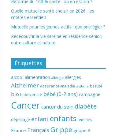
Réforme du 100 % santé : où en est-on ?
Quelle mutuelle santé choisir en 2026 : les
critères essentiels
Mutuelle pour les jeunes actifs : que privilégier ?
Redécouvrir la vie sereine en résidence senior,
entre culture et nature
Étiquettes
alcool
alimentation
allergies
allergie
Alzheimer
Assurance-maladie
beauté
asthme
bio
bébé (0-2 ans)
campagne
biodiversité
Cancer
diabète
cancer du sein
enfants
enfant
dépistage
femmes
Grippe
Français
France
grippe A