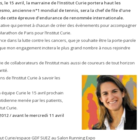
 le 15 avril, la marraine de l’Institut Curie portera haut les
esmo, ancienne n°1 mondial de tennis, sera la chef de file d’une
ors de cette épreuve d’endurance de renommée internationale.
nitiative qui permet à chacun de créer des évènements pour accompagner
arathon de Paris pour l’Institut Curie.
ence dans la lutte contre les cancers, que je souhaite être la porte-parole
e que mon engagement incitera le plus grand nombre à nous rejoindre
 de collaborateurs de l’Institut mais aussi de coureurs de tout horizon
rité.
s de l’Institut Curie à savoir les
quipe Curie le 15 avril prochain
otidienne menée par les patients,
tut Curie.
012 / avant le mercredi 11 avril
nstitut Curie/espace GDF SUEZ au Salon Running Expo