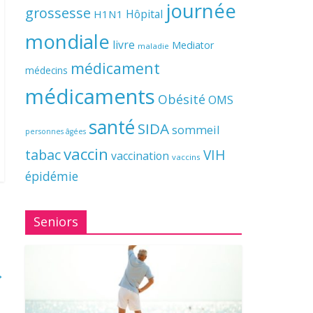
journée
grossesse
Hôpital
H1N1
mondiale
livre
Mediator
maladie
médicament
médecins
médicaments
Obésité
OMS
santé
SIDA
sommeil
personnes âgées
vaccin
tabac
VIH
vaccination
vaccins
épidémie
Seniors
→