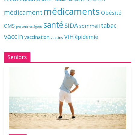
médicaments
médicament
Obésité
santé
SIDA
tabac
OMS
sommeil
personnes âgées
vaccin
VIH
épidémie
vaccination
vaccins
Seniors