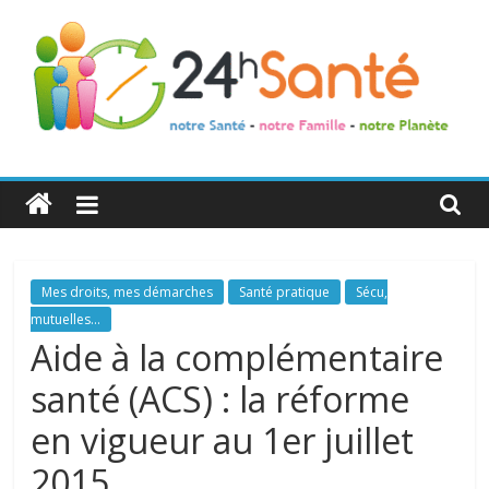
24h
Santé
La
Mes droits, mes démarches
Santé pratique
Sécu,
santé
mutuelles...
de
Aide à la complémentaire
toute
santé (ACS) : la réforme
la
famille
en vigueur au 1er juillet
2015