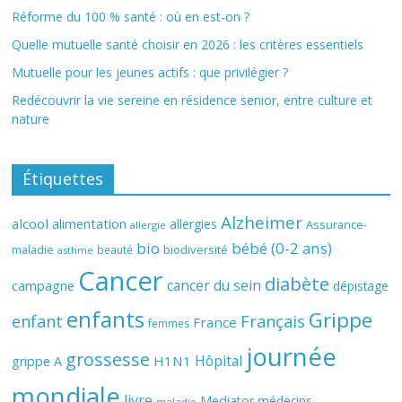
Réforme du 100 % santé : où en est-on ?
Quelle mutuelle santé choisir en 2026 : les critères essentiels
Mutuelle pour les jeunes actifs : que privilégier ?
Redécouvrir la vie sereine en résidence senior, entre culture et
nature
Étiquettes
Alzheimer
alcool
alimentation
allergies
Assurance-
allergie
bio
bébé (0-2 ans)
biodiversité
maladie
beauté
asthme
Cancer
diabète
cancer du sein
campagne
dépistage
enfants
Grippe
enfant
Français
France
femmes
journée
grossesse
Hôpital
H1N1
grippe A
mondiale
livre
Mediator
médecins
maladie