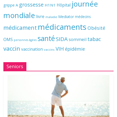
journée
grossesse
Hôpital
H1N1
grippe A
mondiale
livre
Mediator
médecins
maladie
médicaments
médicament
Obésité
santé
SIDA
tabac
OMS
sommeil
personnes âgées
vaccin
VIH
épidémie
vaccination
vaccins
Seniors