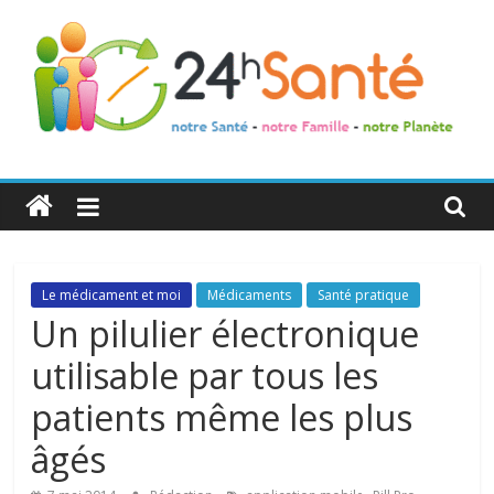
24h
Santé
La
Le médicament et moi
Médicaments
Santé pratique
santé
Un pilulier électronique
de
utilisable par tous les
toute
la
patients même les plus
famille
âgés