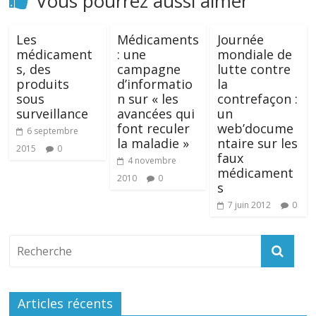
Vous pourrez aussi aimer
Les
Médicaments
Journée
médicament
: une
mondiale de
s, des
campagne
lutte contre
produits
d’informatio
la
sous
n sur « les
contrefaçon :
surveillance
avancées qui
un
font reculer
web’docume
6 septembre
la maladie »
ntaire sur les
2015
0
faux
4 novembre
médicament
2010
0
s
7 juin 2012
0
Articles récents