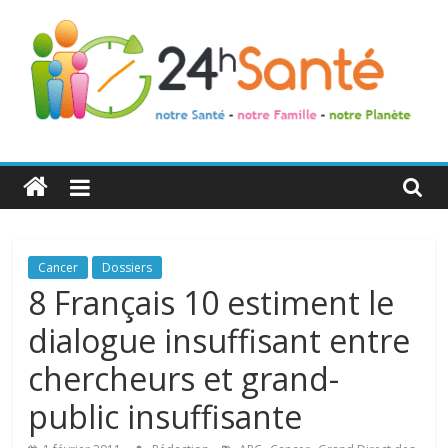
24h
Santé
La
Cancer
Dossiers
santé
8 Français 10 estiment le
de
dialogue insuffisant entre
toute
la
chercheurs et grand-
famille
public insuffisante