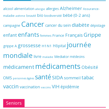
Alzheimer
alcool
alimentation
allergies
Assurance-
allergie
bio
bébé (0-2 ans)
biodiversité
maladie
beauté
asthme
Cancer
diabète
cancer du sein
campagne
dépistage
enfants
Grippe
enfant
Français
France
femmes
journée
grossesse
Hôpital
H1N1
grippe A
mondiale
livre
Mediator
médecins
maladie
médicaments
médicament
Obésité
santé
SIDA
tabac
OMS
sommeil
personnes âgées
vaccin
VIH
épidémie
vaccination
vaccins
Seniors