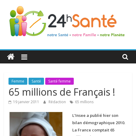
24h
Santé
La
Femme
Santé
Santé femme
santé
65 millions de Français !
de
toute
19 janvier 2011
Rédaction
65 millions
la
L’Insee a publié hier son
famille
bilan démographique 2010.
La France comptait 65