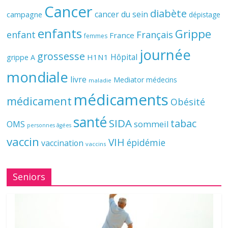
Cancer
diabète
cancer du sein
campagne
dépistage
enfants
Grippe
enfant
Français
France
femmes
journée
grossesse
Hôpital
H1N1
grippe A
mondiale
livre
Mediator
médecins
maladie
médicaments
médicament
Obésité
santé
SIDA
tabac
OMS
sommeil
personnes âgées
vaccin
VIH
épidémie
vaccination
vaccins
Seniors