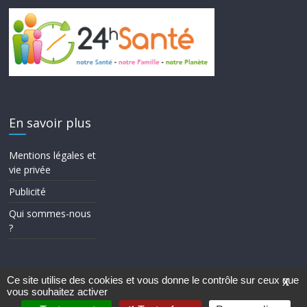
En savoir plus
Mentions légales et
vie privée
Publicité
Qui sommes-nous
?
Ce site utilise des cookies et vous donne le contrôle sur ceux que
X
vous souhaitez activer
Copyright © 2026
24h Santé
. Tous droits réservés.
Theme ColorMag par
ThemeGrill.
. Propulsé par
WordPress
.