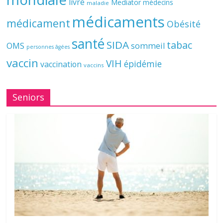
livre
Mediator
médecins
maladie
médicaments
médicament
Obésité
santé
SIDA
tabac
OMS
sommeil
personnes âgées
vaccin
VIH
épidémie
vaccination
vaccins
Seniors