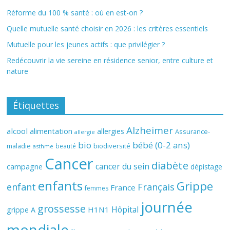
Réforme du 100 % santé : où en est-on ?
Quelle mutuelle santé choisir en 2026 : les critères essentiels
Mutuelle pour les jeunes actifs : que privilégier ?
Redécouvrir la vie sereine en résidence senior, entre culture et
nature
Étiquettes
Alzheimer
alcool
alimentation
allergies
Assurance-
allergie
bio
bébé (0-2 ans)
biodiversité
maladie
beauté
asthme
Cancer
diabète
cancer du sein
campagne
dépistage
enfants
Grippe
enfant
Français
France
femmes
journée
grossesse
Hôpital
H1N1
grippe A
mondiale