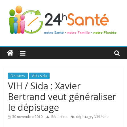
24h
Santé
La
Dossiers
VIH / sida
santé
VIH / Sida : Xavier
de
Bertrand veut généraliser
toute
la
le dépistage
famille
,
30 novembre 2010
Rédaction
dépistage
VIH /sida