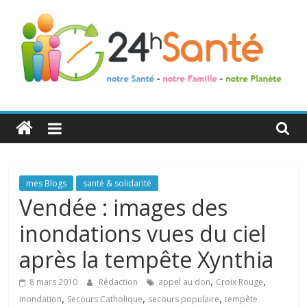
24h
Santé
La
mes Blogs
santé & solidarité
santé
Vendée : images des
de
inondations vues du ciel
toute
la
après la tempête Xynthia
famille
,
,
8 mars 2010
Rédaction
appel au don
Croix Rouge
,
,
,
inondation
Secours Catholique
secours populaire
tempête