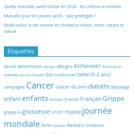
Quelle mutuelle santé choisir en 2026 : les critères essentiels
Mutuelle pour les jeunes actifs : que privilégier ?
Redécouvrir la vie sereine en résidence senior, entre culture et
nature
Étiquettes
Alzheimer
alcool
alimentation
allergies
Assurance-
allergie
bio
bébé (0-2 ans)
biodiversité
maladie
beauté
asthme
Cancer
diabète
cancer du sein
campagne
dépistage
enfants
Grippe
enfant
Français
France
femmes
journée
grossesse
Hôpital
H1N1
grippe A
mondiale
livre
Mediator
médecins
maladie