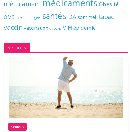
médicaments
médicament
Obésité
santé
SIDA
tabac
OMS
sommeil
personnes âgées
vaccin
VIH
épidémie
vaccination
vaccins
Seniors
Séniors