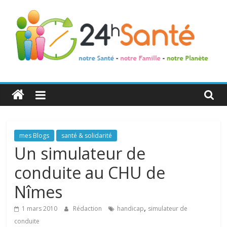
24h
Santé
La
mes Blogs
santé & solidarité
santé
Un simulateur de
de
conduite au CHU de
toute
la
Nîmes
famille
,
1 mars 2010
Rédaction
handicap
simulateur de
conduite