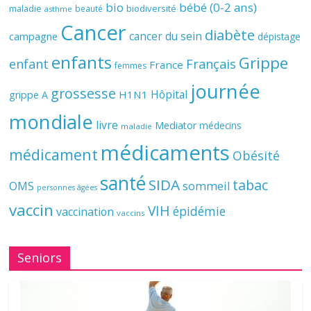
bio
bébé (0-2 ans)
biodiversité
maladie
beauté
asthme
Cancer
diabète
cancer du sein
campagne
dépistage
enfants
Grippe
enfant
Français
France
femmes
journée
grossesse
Hôpital
H1N1
grippe A
mondiale
livre
Mediator
médecins
maladie
médicaments
médicament
Obésité
santé
SIDA
tabac
OMS
sommeil
personnes âgées
vaccin
VIH
épidémie
vaccination
vaccins
Seniors