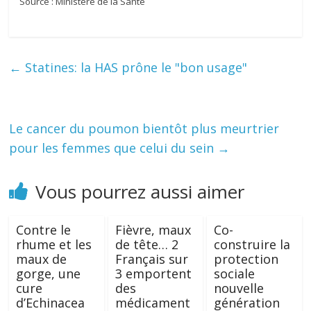
Source : Ministère de la Santé
←
Statines: la HAS prône le "bon usage"
Le cancer du poumon bientôt plus meurtrier
pour les femmes que celui du sein
→
Vous pourrez aussi aimer
Contre le
Fièvre, maux
Co-
rhume et les
de tête… 2
construire la
maux de
Français sur
protection
gorge, une
3 emportent
sociale
cure
des
nouvelle
d’Echinacea
médicament
génération