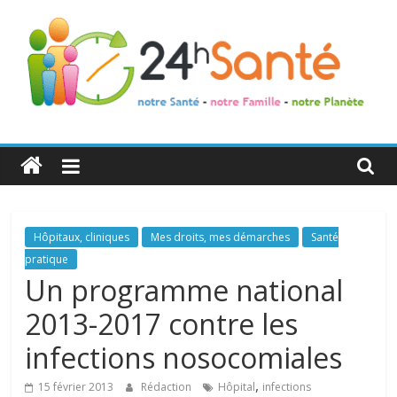
24h
Santé
La
Hôpitaux, cliniques
Mes droits, mes démarches
Santé
santé
pratique
de
Un programme national
toute
2013-2017 contre les
la
famille
infections nosocomiales
,
15 février 2013
Rédaction
Hôpital
infections