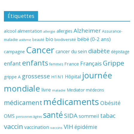
Étiquettes
Alzheimer
alcool
alimentation
allergies
Assurance-
allergie
bio
bébé (0-2 ans)
biodiversité
maladie
beauté
asthme
Cancer
diabète
cancer du sein
campagne
dépistage
enfants
Grippe
enfant
Français
France
femmes
journée
grossesse
Hôpital
H1N1
grippe A
mondiale
livre
Mediator
médecins
maladie
médicaments
médicament
Obésité
santé
SIDA
tabac
OMS
sommeil
personnes âgées
vaccin
VIH
épidémie
vaccination
vaccins