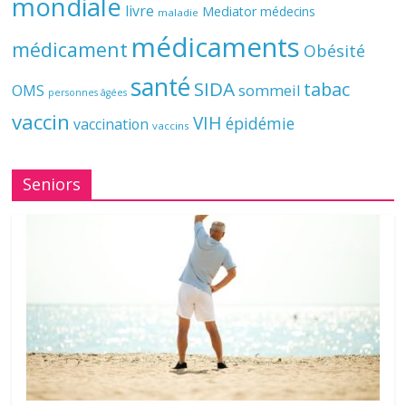
mondiale
livre
Mediator
médecins
maladie
médicaments
médicament
Obésité
santé
SIDA
tabac
OMS
sommeil
personnes âgées
vaccin
VIH
épidémie
vaccination
vaccins
Seniors