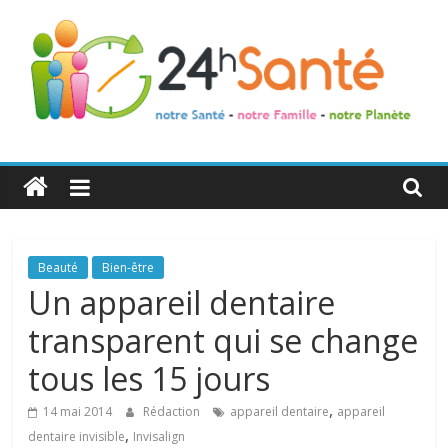
24h
Santé
La
Beauté
Bien-être
santé
Un appareil dentaire
de
transparent qui se change
toute
la
tous les 15 jours
famille
,
14 mai 2014
Rédaction
appareil dentaire
appareil
,
dentaire invisible
Invisalign