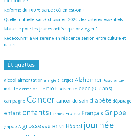
fonctionne ?
Réforme du 100 % santé : où en est-on ?
Quelle mutuelle santé choisir en 2026 : les critères essentiels
Mutuelle pour les jeunes actifs : que privilégier ?
Redécouvrir la vie sereine en résidence senior, entre culture et
nature
Étiquettes
Alzheimer
alcool
alimentation
allergies
Assurance-
allergie
bio
bébé (0-2 ans)
biodiversité
maladie
beauté
asthme
Cancer
diabète
cancer du sein
campagne
dépistage
enfants
Grippe
enfant
Français
France
femmes
journée
grossesse
Hôpital
H1N1
grippe A