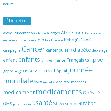
nature
Étiquettes
Alzheimer
alcool
alimentation
allergies
Assurance-
allergie
bio
bébé (0-2 ans)
biodiversité
maladie
beauté
asthme
Cancer
diabète
cancer du sein
campagne
dépistage
enfants
Grippe
enfant
Français
France
femmes
journée
grossesse
Hôpital
H1N1
grippe A
mondiale
livre
Mediator
médecins
maladie
médicaments
médicament
Obésité
santé
SIDA
tabac
OMS
sommeil
personnes âgées