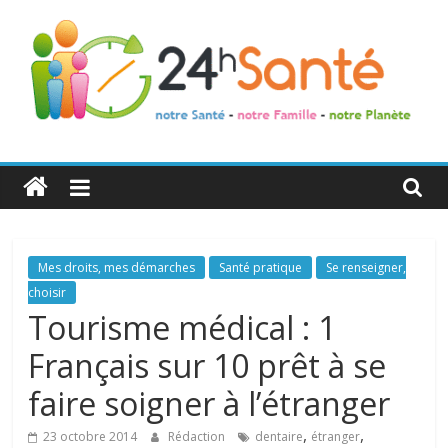
24h
Santé
La
Mes droits, mes démarches
Santé pratique
Se renseigner,
santé
choisir
de
Tourisme médical : 1
toute
Français sur 10 prêt à se
la
famille
faire soigner à l’étranger
,
,
23 octobre 2014
Rédaction
dentaire
étranger