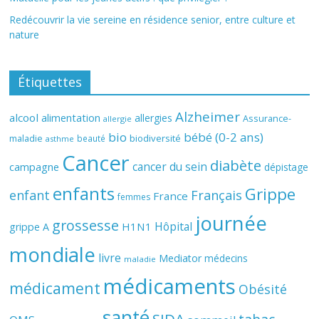
Redécouvrir la vie sereine en résidence senior, entre culture et
nature
Étiquettes
Alzheimer
alcool
alimentation
allergies
Assurance-
allergie
bio
bébé (0-2 ans)
biodiversité
maladie
beauté
asthme
Cancer
diabète
cancer du sein
campagne
dépistage
enfants
Grippe
enfant
Français
France
femmes
journée
grossesse
Hôpital
H1N1
grippe A
mondiale
livre
Mediator
médecins
maladie
médicaments
médicament
Obésité
santé
SIDA