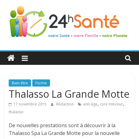
24h
Santé
La
Bien-être
Forme
santé
Thalasso La Grande Motte
de
,
,
toute
17 novembre 2015
Rédaction
anti-âge
cure minceur
la
thalasso
famille
De nouvelles prestations sont à découvrir à la
Thalasso Spa La Grande Motte pour la nouvelle